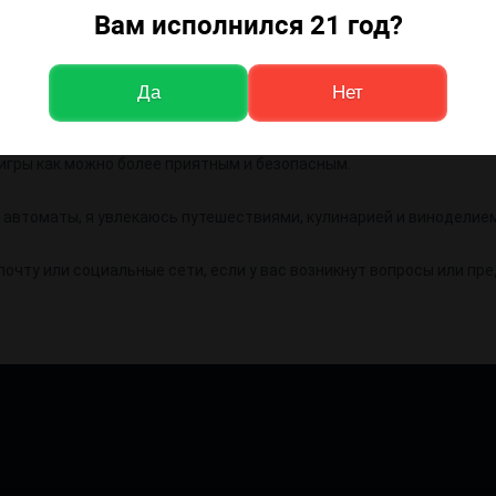
Вам исполнился 21 год?
 игр и с удовольствием делюсь своим опытом и знаниями с читате
ьность.
Да
Нет
но, игровых автоматов и актуальные новости индустрии, а также 
игры как можно более приятным и безопасным.
е автоматы, я увлекаюсь путешествиями, кулинарией и виноделием
почту или социальные сети, если у вас возникнут вопросы или п