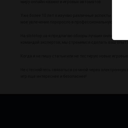
миру онлайн-казино и игровых автоматов.
Уже более 10 лет я изучаю различные аспекты азартных
мое увлечение переросло в профессиональную деятел
На slototop.ua я предлагаю обзоры лучших онлайн-кази
командой экспертов, мы стремимся сделать ваш опыт 
Когда я не пишу статьи или не тестирую новые игровы
Не стесняйтесь связаться со мной через электронную 
игр еще интереснее и безопаснее!