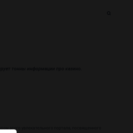
зирует тонны информации про казино.
ором этого увлекательного портала, посвященного