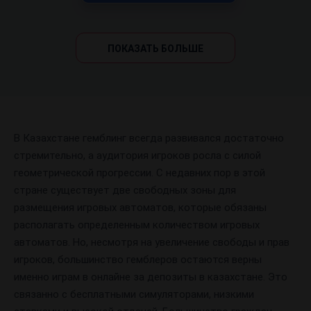
ПОКАЗАТЬ БОЛЬШЕ
В Казахстане гемблинг всегда развивался достаточно
стремительно, а аудитория игроков росла с силой
геометрической прогрессии. С недавних пор в этой
стране существует две свободных зоны для
размещения игровых автоматов, которые обязаны
располагать определенным количеством игровых
автоматов. Но, несмотря на увеличение свободы и прав
игроков, большинство гемблеров остаются верны
именно играм в онлайне за депозиты в казахстане. Это
связанно с бесплатными симуляторами, низкими