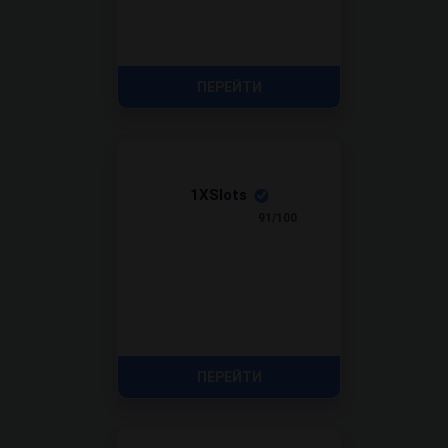
ПЕРЕЙТИ
1XSlots
91/100
ПЕРЕЙТИ