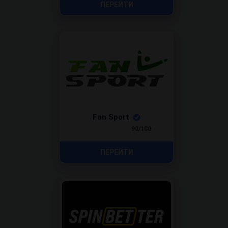
ПЕРЕЙТИ
Fan Sport
90/100
ПЕРЕЙТИ