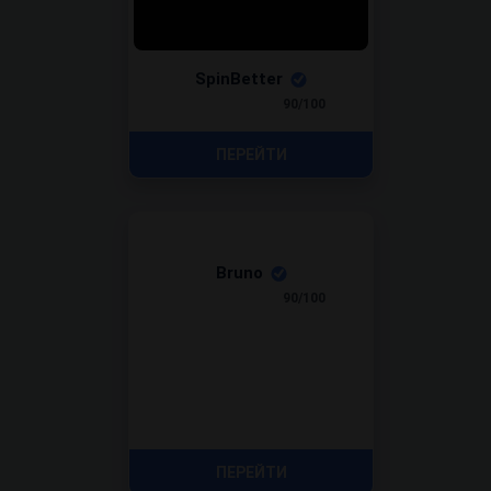
SpinBetter
90/100
ПЕРЕЙТИ
Bruno
90/100
ПЕРЕЙТИ