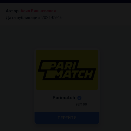
Автор:
Асия Вишневская
Дата публикации:
2021-09-16
Parimatch
93/100
ПЕРЕЙТИ