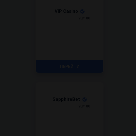
VIP Casino
90/100
ПЕРЕЙТИ
SapphireBet
90/100