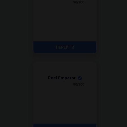
90/100
ПЕРЕЙТИ
Reel Emperor
90/100