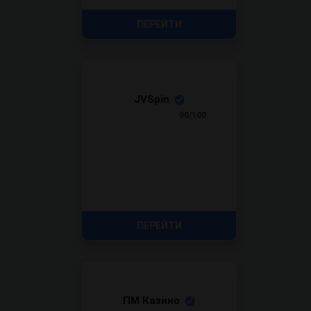
ПЕРЕЙТИ
JVSpin
90/100
ПЕРЕЙТИ
ПМ Казино