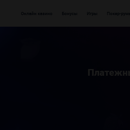
Онлайн казино
Бонусы
Игры
Покер-рум
Платежны