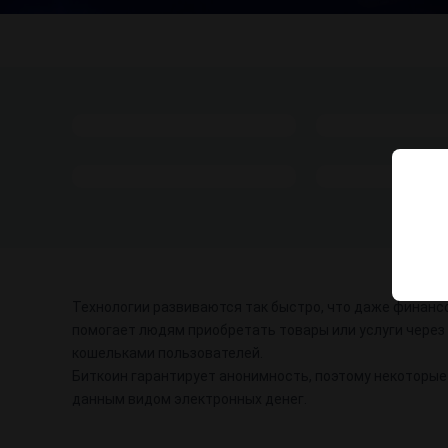
Технологии развиваются так быстро, что даже финанс
помогает людям приобретать товары или услуги через 
кошельками пользователей.
Биткоин гарантирует анонимность, поэтому некоторые 
данным видом электронных денег.