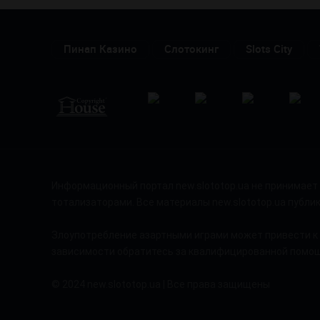
Пинап Казино
Слотокинг
Slots City
Информационный портал new.slototop.ua не принимает 
тотализаторами. Все материалы new.slototop.ua публ
Злоупотребление азартными играми может привести к 
зависимости обратитесь за квалифицированной помо
© 2024 new.slototop.ua | Все права защищены