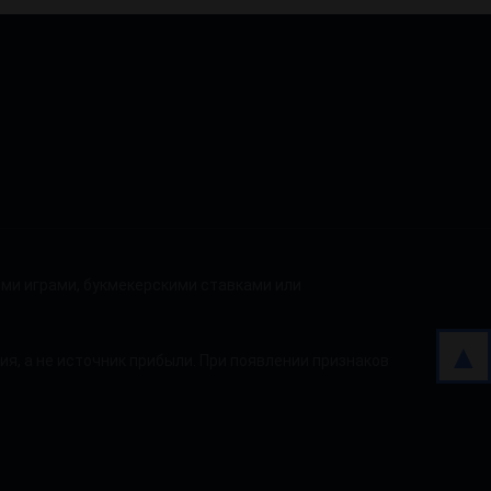
ыми играми, букмекерскими ставками или
▲
, а не источник прибыли. При появлении признаков