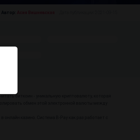
Автор:
Асия Вишневская
Дата публикации:
2021-09-15
итать биткоин - уникальную криптовалюту, которая
нтролировать обмен этой электронной валюты между
 онлайн казино. Система B-Pay как раз работает с