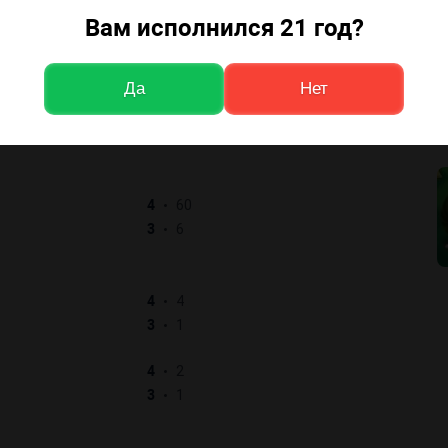
Вам исполнился 21 год?
Да
Нет
Frutas Grandes
4
60
3
6
4
4
3
1
4
2
3
1