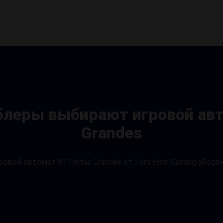
леры выбирают игровой авт
Grandes
овой автомат 81 Frutas Grandes от Tom Horn Gaming абсо