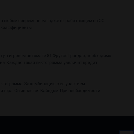
т на любом современном гаджете, работающем на ОС
и коэффициенты.
ту в игровом автомате 81 Фрутас Грандэс, необходимо
она. Каждая такая пиктограмма увеличит кредит
пиктограмма. За комбинацию с ее участием
улятора. Он является Вайлдом. При необходимости