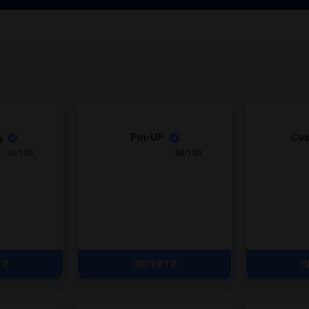
g
Pin-UP
Co
99/100
98/100
ТИ
ПЕРЕЙТИ
П