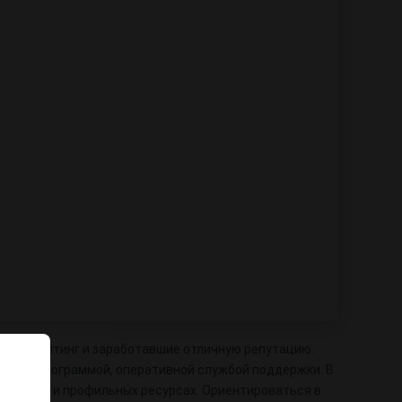
окий рейтинг и заработавшие отличную репутацию.
нусной программой, оперативной службой поддержки. В
 форумах и профильных ресурсах. Ориентироваться в