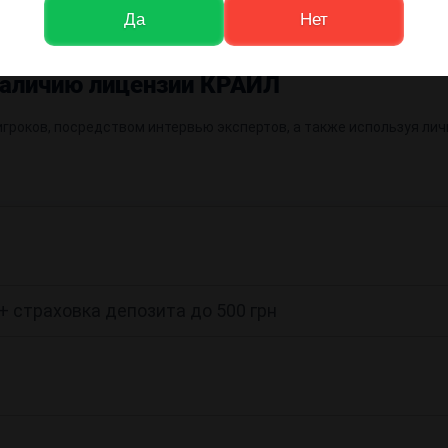
иализированные порталы. Изучая обзоры и просматривая отзывы, 
Да
Нет
ия платформам.
наличию лицензии КРАИЛ
роков, посредством интервью экспертов, а также используя личны
 + страховка депозита до 500 грн