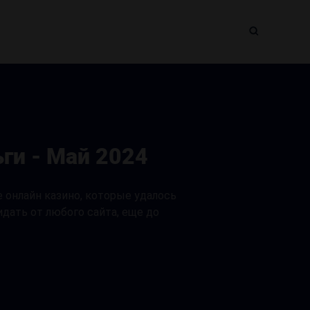
ги - Май 2024
 онлайн казино, которые удалось
дать от любого сайта, еще до