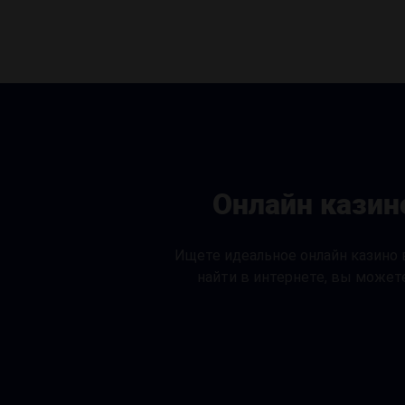
Онлайн казин
Ищете идеальное онлайн казино 
найти в интернете, вы может