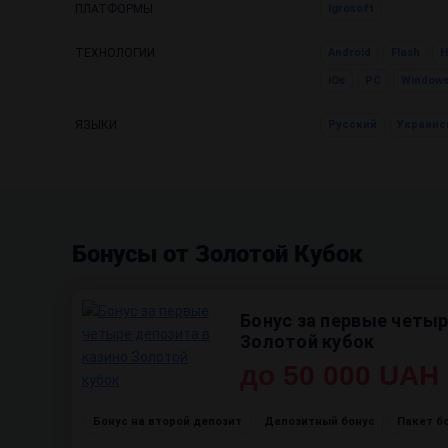
ПЛАТФОРМЫ
Igrosoft
ТЕХНОЛОГИИ
Android
Flash
H
iOs
PC
Windows
ЯЗЫКИ
Русский
Украинс
Бонусы от Золотой Кубок
Бонус за первые четыр
Золотой кубок
до 50 000 UAH
Бонус на второй депозит
Депозитный бонус
Пакет б