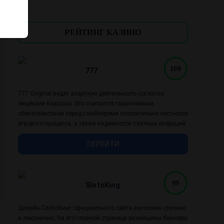
РЕЙТИНГ КАЗИНО
100
777
777 Original ведет азартную деятельность согласно
лицензии Кюрасао. Это считается гарантийным
обязательством перед гэмблерами относительно честности
игрового процесса, а также надежности платных операций
ПЕРЕЙТИ
99
SlotoKing
Дизайн СлотоКинг официального сайта выполнен стильно
и лаконично. На его главной странице размещены баннеры