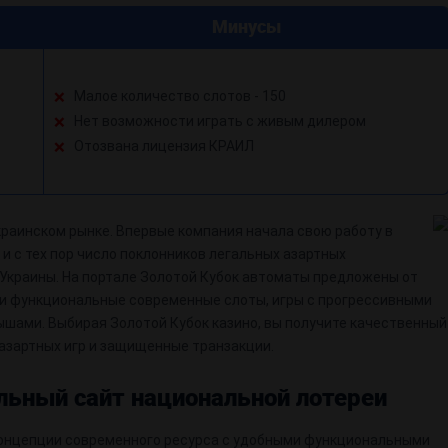
Минусы
Малое количество слотов - 150
Нет возможности играть с живым дилером
Отозвана лицензия КРАИЛ
краинском рынке. Впервые компания начала свою работу в
 и с тех пор число поклонников легальных азартных
 Украины. На портале Золотой Кубок автоматы предложены от
 и функциональные современные слоты, игры с прогрессивными
шами. Выбирая Золотой Кубок казино, вы получите качественный
 азартных игр и защищенные транзакции.
альный сайт национальной лотереи
 концепции современного ресурса с удобными функциональными