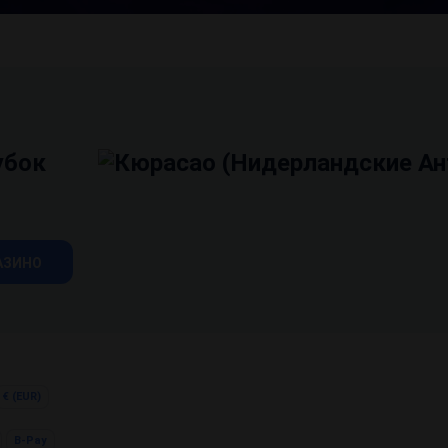
убок
АЗИНО
€ (EUR)
B-Pay