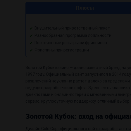
Плюсы
Внушительный приветственный пакет
Разнообразная программа лояльности
Постояннные розыгрыши фриспинов
Фриспины при регистрации
Золотой Кубок казино — давно известный бренд на у
1997 году. Официальный сайт запустился в 2014 году
развлечений неуклонно растет далеко за пределами
ведущих разработчиков софта. Здесь есть классика
джекпотами и онлайн-лотереи с мгновенными выигры
сервис, круглосуточную поддержку, отличный выбор
Золотой Кубок: вход на офици
Дизайн Gold Cup официального сайта разработан в