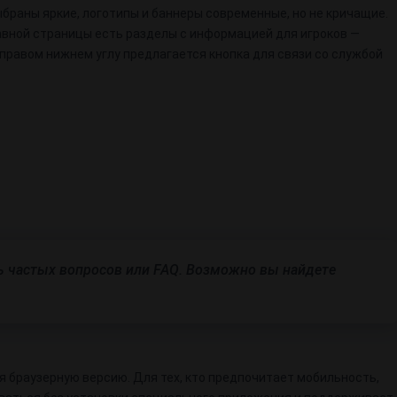
браны яркие, логотипы и баннеры современные, но не кричащие.
лавной страницы есть разделы с информацией для игроков —
 правом нижнем углу предлагается кнопка для связи со службой
нь частых вопросов или FAQ. Возможно вы найдете
уя браузерную версию. Для тех, кто предпочитает мобильность,