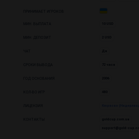
ПРИНИМАЕТ ИГРОКОВ
МИН. ВЫПЛАТА
10 USD
МИН. ДЕПОЗИТ
2 USD
ЧАТ
Да
СРОКИ ВЫВОДА
72 часа
ГОД ОСНОВАНИЯ
2006
КОЛ-ВО ИГР
480
ЛИЦЕНЗИЯ
Кюрасао (Нидерланд
КОНТАКТЫ
goldcup.com.ua
support@gold-cup.c