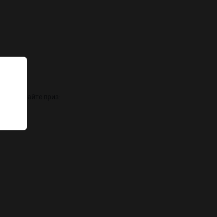
 и забирайте приз: