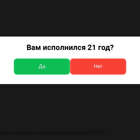
Вам исполнился 21 год?
ь еще и gift box (подарочные коробки).
gift box. Воспользуйтесь им в течение 10 дней с момента получения
Да
Нет
 времени. Максимальное количество гифтбоксов в сутки – 10.
райте активнее и получайте ценные призы в PIN UP!