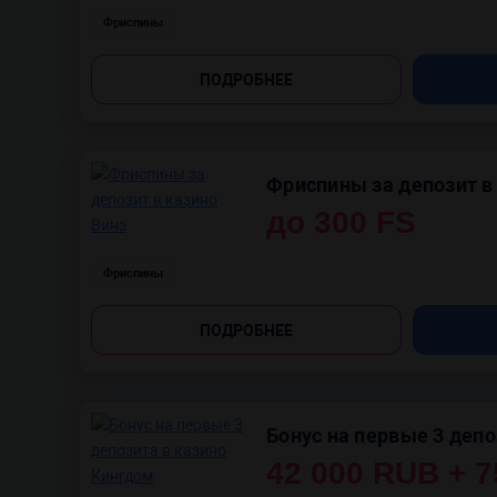
Фриспины
ПОДРОБНЕЕ
Фриспины за депозит в
до 300 FS
Фриспины
ПОДРОБНЕЕ
Бонус на первые 3 депо
42 000 RUB + 7