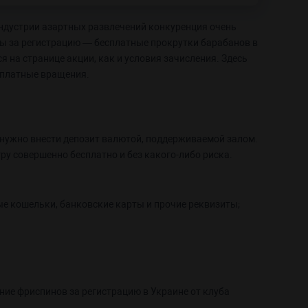
ндустрии азартных развлечений конкуренция очень
ны за регистрацию — бесплатные прокрутки барабанов в
 на странице акции, как и условия зачисления. Здесь
сплатные вращения.
 нужно внести депозит валютой, поддерживаемой залом.
ру совершенно бесплатно и без какого-либо риска.
е кошельки, банковские карты и прочие реквизиты;
ие фриспинов за регистрацию в Украине от клуба