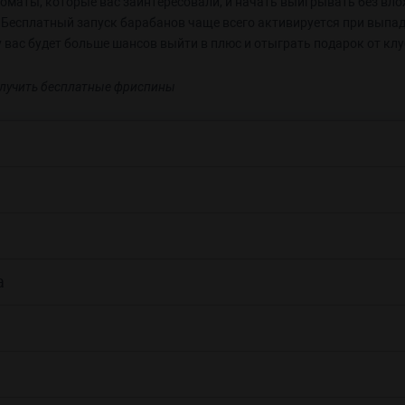
аты, которые вас заинтересовали, и начать выигрывать без вло
 Бесплатный запуск барабанов чаще всего активируется при выпад
 вас будет больше шансов выйти в плюс и отыграть подарок от клу
олучить бесплатные фриспины
а