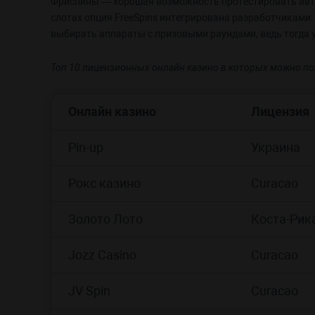
Фриспины — хорошая возможность протестировать автом
слотах опция FreeSpins интегрирована разработчиками.
выбирать аппараты с призовыми раундами, ведь тогда у
Топ 10 лицензионных онлайн казино в которых можно п
Онлайн казино
Лицензия
Pin-up
Украина
Рокс казино
Curacao
Золото Лото
Коста-Рик
Jozz Casino
Curacao
JV Spin
Curacao