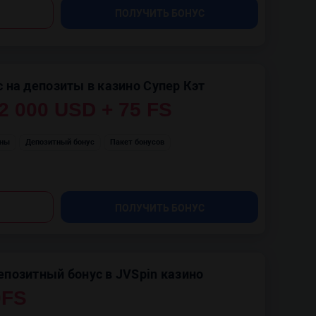
ПОЛУЧИТЬ БОНУС
с на депозиты в казино Супер Кэт
2 000 USD + 75 FS
ины
Депозитный бонус
Пакет бонусов
ПОЛУЧИТЬ БОНУС
епозитный бонус в JVSpin казино
0FS