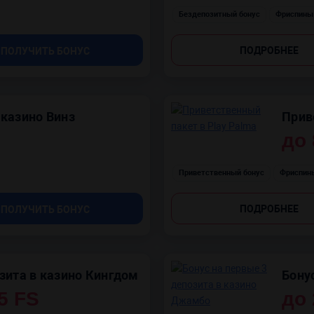
Бездепозитный бонус
Фриспины
ПОДРОБНЕЕ
ПОЛУЧИТЬ БОНУС
 казино Винз
Прив
до 
Приветственный бонус
Фриспин
ПОДРОБНЕЕ
ПОЛУЧИТЬ БОНУС
зита в казино Кингдом
Бону
5 FS
до 