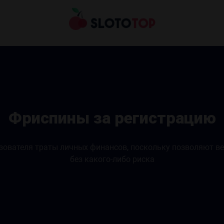
Фриспины за регистрацию
зователя траты личных финансов, поскольку позволяют ве
без какого-либо риска