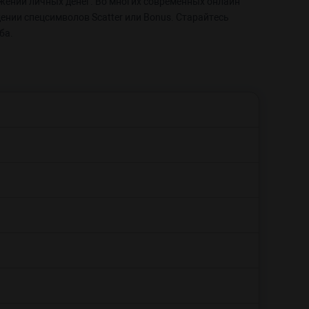
жений личных денег. Во многих современных онлайн
ении спецсимволов Scatter или Bonus. Старайтесь
ба.