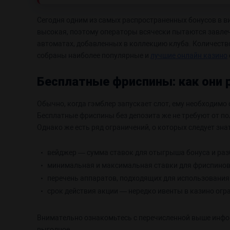
Сегодня одним из самых распространенных бонусов в в
высокая, поэтому операторы всячески пытаются завлеч
автоматах, добавленных в коллекцию клуба. Количество 
собраны наиболее популярные и
лучшие онлайн казино
Бесплатные фриспины: как они 
Обычно, когда гэмблер запускает слот, ему необходимо
Бесплатные фриспины без депозита же не требуют от по
Однако же есть ряд ограничений, о которых следует зн
вейджер — сумма ставок для отыгрыша бонуса и раз
минимальная и максимальная ставки для фриспинов
перечень аппаратов, подходящих для использовани
срок действия акции — нередко ивенты в казино ог
Внимательно ознакомьтесь с перечисленной выше инфор
выгодное.