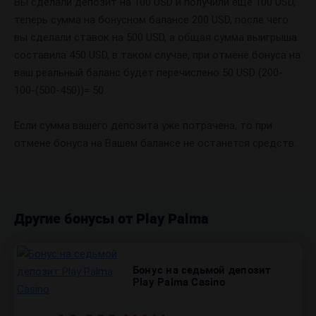
Вы сделали депозит на 100 USD и получили еще 100 USD,
теперь сумма на бонусном балансе 200 USD, после чего
вы сделали ставок на 500 USD, а общая сумма выигрыша
составила 450 USD, в таком случае, при отмене бонуса на
ваш реальный баланс будет перечислено 50 USD (200-
100-(500-450))= 50.
Если сумма вашего депозита уже потрачена, то при
отмене бонуса на Вашем балансе не останется средств.
Другие бонусы от Play Palma
Бонус на седьмой депозит
Рlay Palma Casino