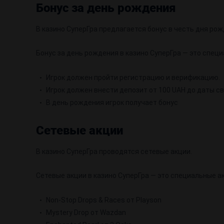
Бонус за день рождения
В казино СуперГра предлагается бонус в честь дня рож
Бонус за день рождения в казино СуперГра — это специ
Игрок должен пройти регистрацию и верификацию.
Игрок должен внести депозит от 100 UAH до даты св
В день рождения игрок получает бонус
Сетевые акции
В казино СуперГра проводятся сетевые акции.
Сетевые акции в казино СуперГра — это специальные а
Non-Stop Drops & Races от Playson
Mystery Drop от Wazdan