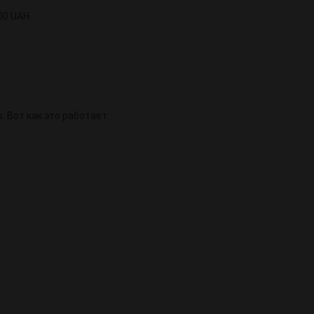
00 UAH
 Вот как это работает: