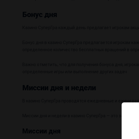
Бонус дня
Казино СуперГра каждый день предлагает игрокам акц
Бонус дня в казино СуперГра предлагается игрокам каж
определенное количество бесплатных вращений в опре
Важно отметить, что для получения бонуса дня, игрока
определенные игры или выполнение других задач
Миссии дня и недели
В казино СуперГра проводятся ежедневные и еженеде
Миссии дня и недели в казино СуперГра — это задания
Миссии дня