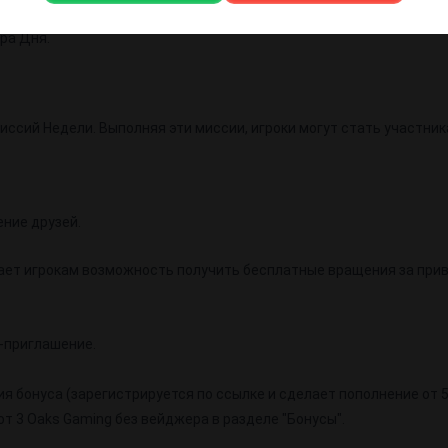
ждая новая миссия становится доступной после прохождения пред
ра Дня.
иссий Недели. Выполняя эти миссии, игроки могут стать участни
ние друзей.
гает игрокам возможность получить бесплатные вращения за привл
-приглашение.
я бонуса (зарегистрируется по ссылке и сделает пополнение от 5
от 3 Oaks Gaming без вейджера в разделе "Бонусы".