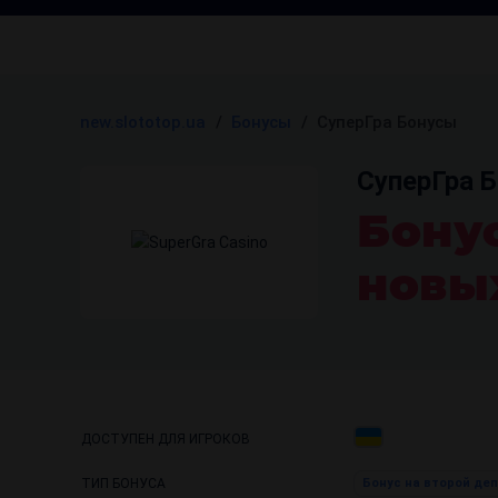
new.slototop.ua
/
Бонусы
/
СуперГра Бонусы
СуперГра 
Бонус
новы
ДОСТУПЕН ДЛЯ ИГРОКОВ
ТИП БОНУСА
Бонус на второй де