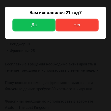
100% бонус за первый депозит до 14 000 RUB + 25
Вам исполнился 21 год?
фриспинов
Да
Нет
Макс. сумма: 14 000 RUB
Мин. депозит: 1 000 RUB
Вейджер: 30
Фриспины: 25
Бесплатные вращения необходимо активировать в
течение трех дней и использовать в течение недели.
Полученные с помощью фриспинов выигрыши и
бонусные деньги требуют 30-кратного выигрыша.
Фриспины необходимо использовать в автомате
Avalon: The Lost Kingdom.