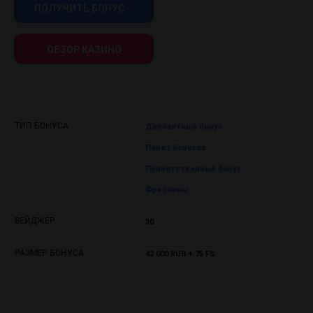
ПОЛУЧИТЬ БОНУС
ОБЗОР КАЗИНО
ТИП БОНУСА
Депозитный бонус
Пакет бонусов
Приветственный бонус
Фриспины
ВЕЙДЖЕР
30
РАЗМЕР БОНУСА
42 000 RUB + 75 FS