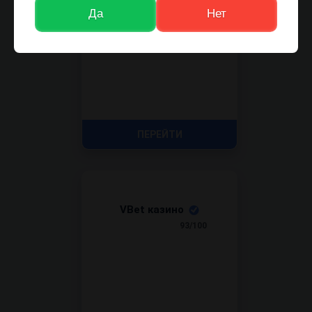
GGbet
Да
Нет
94/100
ПЕРЕЙТИ
VBet казино
93/100