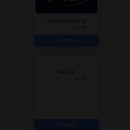
Золотой Кубок
91/100
ПЕРЕЙТИ
Bons
91/100
ПЕРЕЙТИ