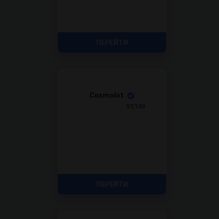
ПЕРЕЙТИ
Cosmolot
97/100
ПЕРЕЙТИ