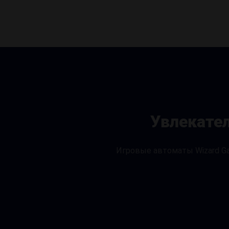
Увлекате
Игровые автоматы Wizard G