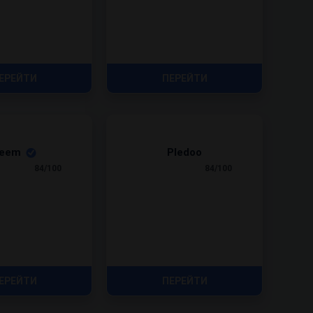
ЕРЕЙТИ
ПЕРЕЙТИ
eem
Pledoo
84/100
84/100
ЕРЕЙТИ
ПЕРЕЙТИ