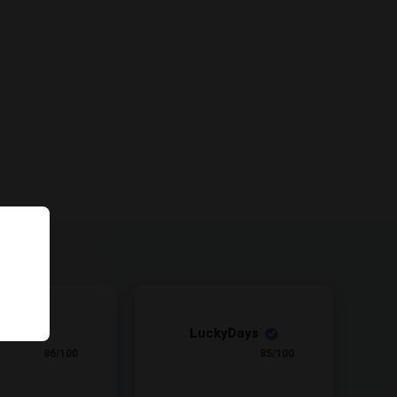
xBet
LuckyDays
86/100
85/100