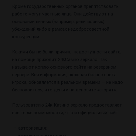
Кроме государственных органов препятствовать
работе могут частные лица. Они действуют на
основании личных (например, религиозных)
убеждений либо в рамках недобросовестной
конкуренции.
Какими бы не были причины недоступности сайта,
на помощь приходит 24kCasino зеркало. Так
называют копию основного сайта на резервном
сервере. Вся информация, включая баланс счета
игрока, обновляется в реальном времени — не надо
беспокоиться, что деньги на депозите «сгорят».
Пользователю 24к Казино зеркало предоставляет
все те же возможности, что и официальный сайт:
авторизация;