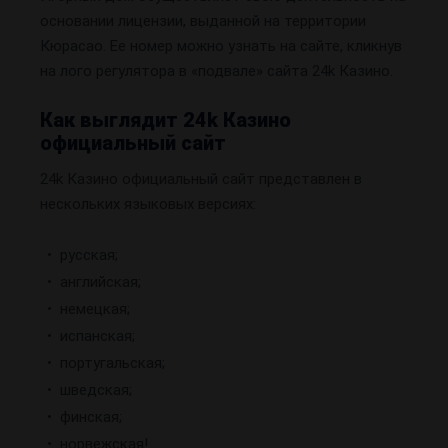
основании лицензии, выданной на территории
Кюрасао. Ее номер можно узнать на сайте, кликнув
на лого регулятора в «подвале» сайта 24k Казино.
Как выглядит 24k Казино
официальный сайт
24k Казино официальный сайт представлен в
нескольких языковых версиях:
русская;
английская;
немецкая;
испанская;
португальская;
шведская;
финская;
норвежская!