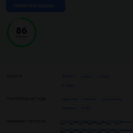
ПЕРЕЙТИ В КАЗИНО
86
Рейтинг
ВАЛЮТА
₿ (BTC)
$ (USD)
€ (EUR)
₽ (RUB)
ПЛАТЕЖНЫЕ МЕТОДЫ
Apple Pay
AdvCash
Click and buy
Astropay
B-Pay
ПРИНИМАЕТ ИГРОКОВ