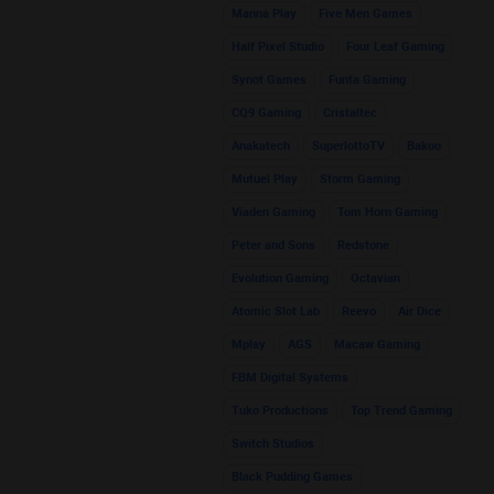
Manna Play
Five Men Games
Half Pixel Studio
Four Leaf Gaming
Synot Games
Funta Gaming
CQ9 Gaming
Cristaltec
Anakatech
SuperlottoTV
Bakoo
Mutuel Play
Storm Gaming
Viaden Gaming
Tom Horn Gaming
Peter and Sons
Redstone
Evolution Gaming
Octavian
Atomic Slot Lab
Reevo
Air Dice
Mplay
AGS
Macaw Gaming
FBM Digital Systems
Tuko Productions
Top Trend Gaming
Switch Studios
Black Pudding Games