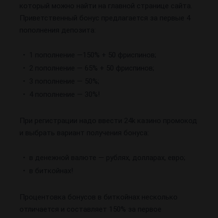
который можно найти на главной странице сайта.
Приветственный бонус предлагается за первые 4
пополнения депозита:
1 пополнение —150% + 50 фриспинов;
2 пополнение — 65% + 50 фриспинов;
3 пополнение — 50%;
4 пополнение — 30%!
При регистрации надо ввести 24k казино промокод
и выбрать вариант получения бонуса:
в денежной валюте — рублях, долларах, евро;
в биткойнах!
Процентовка бонусов в биткойнах несколько
отличается и составляет 150% за первое