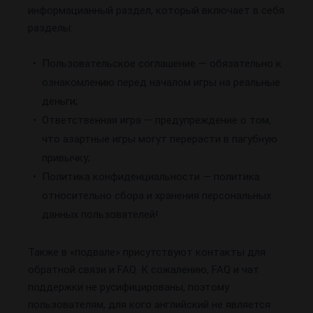
информацианный раздел, который включает в себя
разделы:
Пользовательское соглашение — обязательно к
ознакомлению перед началом игры на реальные
деньги;
Ответственная игра — предупреждение о том,
что азартные игры могут перерасти в пагубную
привычку;
Политика конфиденциальности — политика
относительно сбора и хранения персональных
данных пользователей!
Также в «подвале» присутствуют контакты для
обратной связи и FAQ. К сожалению, FAQ и чат
поддержки не русифицированы, поэтому
пользователям, для кого английский не является