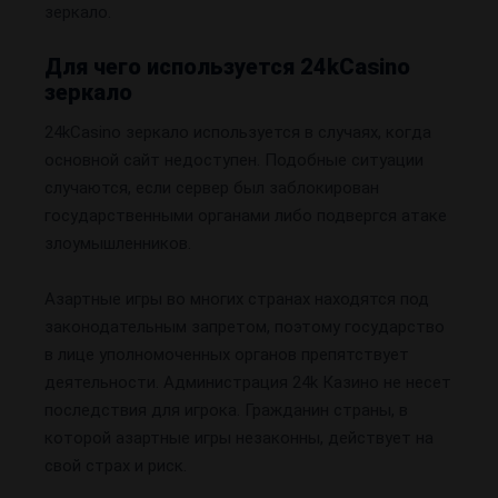
зеркало.
Для чего используется 24kCasino
зеркало
24kCasino зеркало используется в случаях, когда
основной сайт недоступен. Подобные ситуации
случаются, если сервер был заблокирован
государственными органами либо подвергся атаке
злоумышленников.
Азартные игры во многих странах находятся под
законодательным запретом, поэтому государство
в лице уполномоченных органов препятствует
деятельности. Администрация 24k Казино не несет
последствия для игрока. Гражданин страны, в
которой азартные игры незаконны, действует на
свой страх и риск.