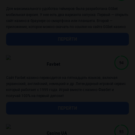
Для максимального удобства геймеров была разработана GGbet
мобильная версия. У нее есть два варианта запуска. Первый — открыть
сайт казино в браузере со смартфона или планшета. Второй —
приложение, которое можно скачать по ссылке на сайте GGbet казино
ПЕРЕЙТИ
94
Favbet
Сайт Favbet казино переводится на пятнадцать языков, включая
украинский, английский, немецкий и др. Легендарный игровой сервис
который работает с 1999 года. Играй вместе с казино Фавбет и
получай 100% на первый депозит
ПЕРЕЙТИ
93
Casino UA