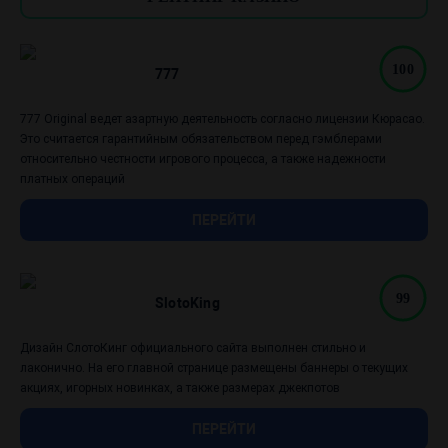
100
777
777 Original ведет азартную деятельность согласно лицензии Кюрасао.
Это считается гарантийным обязательством перед гэмблерами
относительно честности игрового процесса, а также надежности
платных операций
ПЕРЕЙТИ
99
SlotoKing
Дизайн СлотоКинг официального сайта выполнен стильно и
лаконично. На его главной странице размещены баннеры о текущих
акциях, игорных новинках, а также размерах джекпотов
ПЕРЕЙТИ