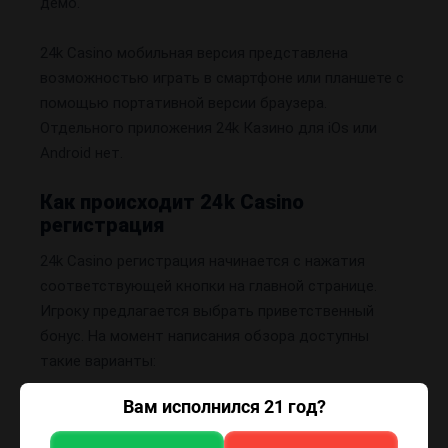
демо.
24k Casino мобильная версия представлена
возможностью играть в смартфоне или планшете с
помощью портативной версии браузера.
Отдельного приложения 24k Казино для iOs или
Android нет.
Как происходит 24k Casino
регистрация
24k Casino регистрация начинается с нажатия
соответствующей кнопки на главной странице.
Игроку предлагается выбрать приветственный
бонус. На момент написания обзора доступны
такие варианты:
Вам исполнился 21 год?
150% от депозита до 450 евро или 20000 рублей
+ 50 фриспинов;