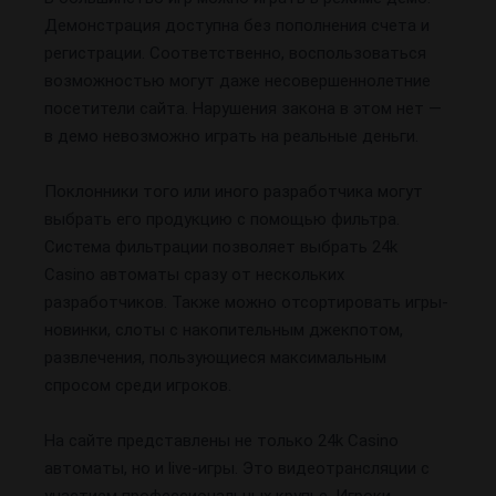
Демонстрация доступна без пополнения счета и
регистрации. Соответственно, воспользоваться
возможностью могут даже несовершеннолетние
посетители сайта. Нарушения закона в этом нет —
в демо невозможно играть на реальные деньги.
Поклонники того или иного разработчика могут
выбрать его продукцию с помощью фильтра.
Система фильтрации позволяет выбрать 24k
Casino автоматы сразу от нескольких
разработчиков. Также можно отсортировать игры-
новинки, слоты с накопительным джекпотом,
развлечения, пользующиеся максимальным
спросом среди игроков.
На сайте представлены не только 24k Casino
автоматы, но и live-игры. Это видеотрансляции с