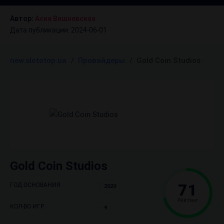
Автор:
Асия Вишневская
Дата публикации:
2024-06-01
new.slototop.ua
/
Провайдеры
/
Gold Coin Studios
Gold Coin Studios
71
ГОД ОСНОВАНИЯ
2020
Рейтинг
КОЛ-ВО ИГР
9