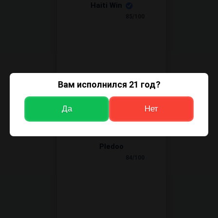
Haiti Win
85/100
Вам исполнился 21 год?
ПЕРЕЙТИ
Да
Нет
Pledoo
84/100