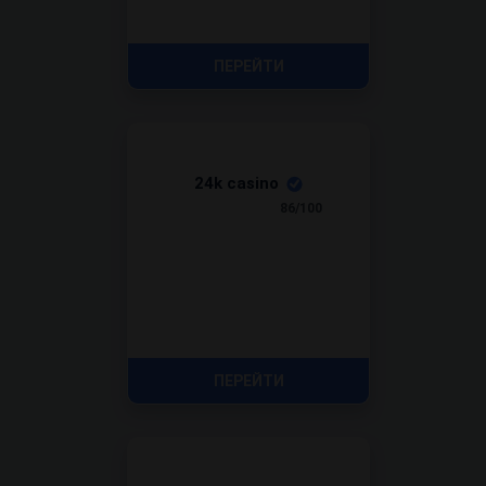
ПЕРЕЙТИ
24k casino
86/100
ПЕРЕЙТИ