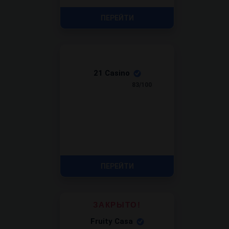
ПЕРЕЙТИ
21 Casino
83/100
ПЕРЕЙТИ
ЗАКРЫТО!
Fruity Casa