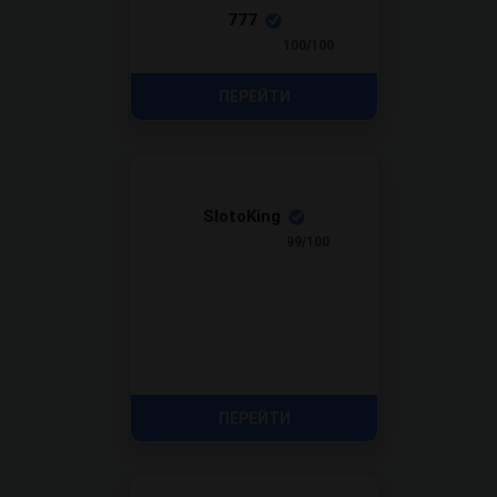
777
100/100
ПЕРЕЙТИ
SlotoKing
99/100
ПЕРЕЙТИ