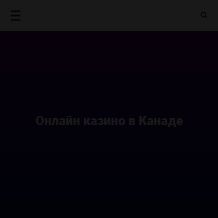
Онлайн казино в Канаде