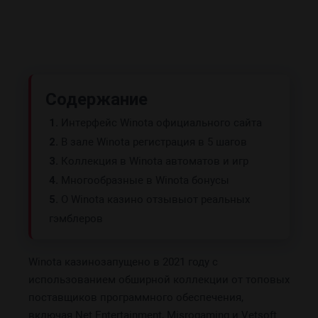
Содержание
1.
Интерфейс Winota официального сайта
2.
В зале Winota регистрация в 5 шагов
3.
Коллекция в Winota автоматов и игр
4.
Многообразные в Winota бонусы
5.
О Winota казино отзывыот реальных
гэмблеров
Winota казинозапущено в 2021 году с
использованием обширной коллекции от топовых
поставщиков программного обеспечения,
включая Net Entertainment, Misrogaming и Vetsoft