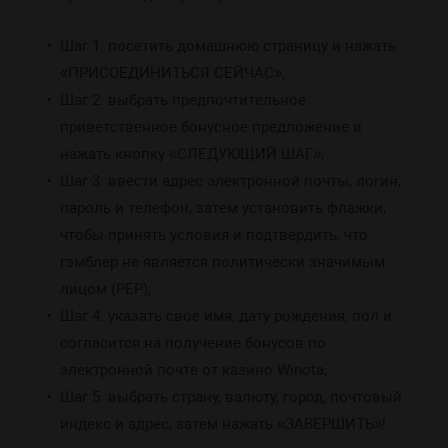
Шаг 1: посетить домашнюю страницу и нажать
«ПРИСОЕДИНИТЬСЯ СЕЙЧАС»;
Шаг 2: выбрать предпочтительное
приветственное бонусное предложение и
нажать кнопку «СЛЕДУЮЩИЙ ШАГ»;
Шаг 3: ввести адрес электронной почты, логин,
пароль и телефон, затем установить флажки,
чтобы принять условия и подтвердить, что
гэмблер не является политически значимым
лицом (PEP);
Шаг 4: указать свое имя, дату рождения, пол и
согласится на получение бонусов по
электронной почте от казино Winota;
Шаг 5: выбрать страну, валюту, город, почтовый
индекс и адрес, затем нажать «ЗАВЕРШИТЬ»!