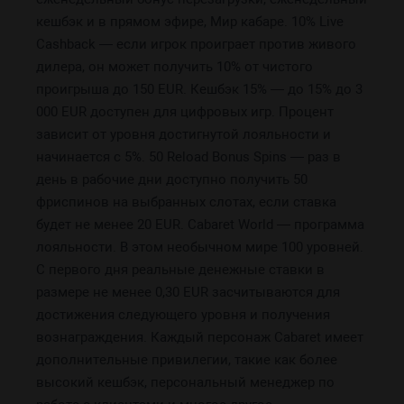
кешбэк и в прямом эфире, Мир кабаре. 10% Live
Cashback — если игрок проиграет против живого
дилера, он может получить 10% от чистого
проигрыша до 150 EUR. Кешбэк 15% — до 15% до 3
000 EUR доступен для цифровых игр. Процент
зависит от уровня достигнутой лояльности и
начинается с 5%. 50 Reload Bonus Ѕpins — раз в
день в рабочие дни доступно получить 50
фриспинов на выбранных слотах, если ставка
будет не менее 20 EUR. Cabaret World — программа
лояльности. В этом необычном мире 100 уровней.
С первого дня реальные денежные ставки в
размере не менее 0,30 EUR засчитываются для
достижения следующего уровня и получения
вознаграждения. Каждый персонаж Cabaret имеет
дополнительные привилегии, такие как более
высокий кешбэк, персональный менеджер по