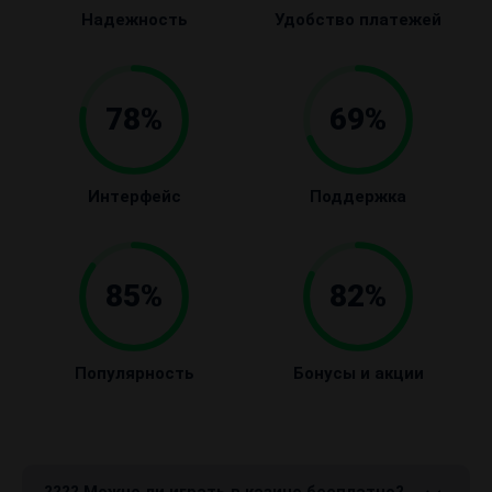
Надежность
Удобство платежей
78%
69%
Интерфейс
Поддержка
85%
82%
Популярность
Бонусы и акции