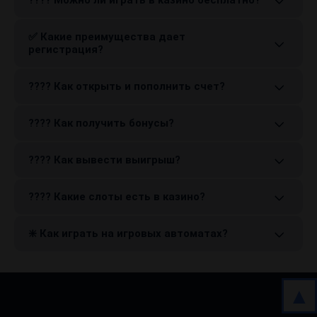
???? Можно ли играть в казино бесплатно?
✅ Какие преимущества дает
регистрация?
???? Как открыть и пополнить счет?
???? Как получить бонусы?
???? Как вывести выигрыш?
???? Какие слоты есть в казино?
❇️ Как играть на игровых автоматах?
▲