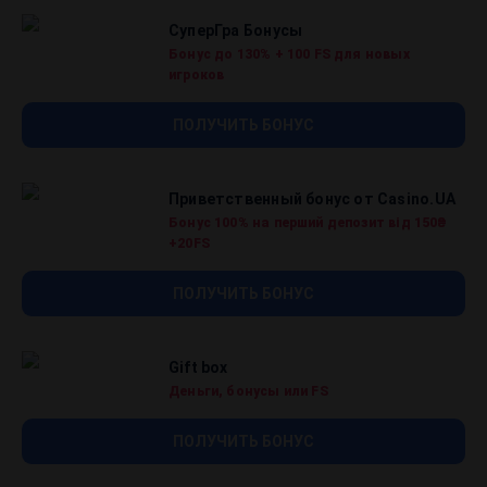
СуперГра Бонусы
Бонус до 130% + 100 FS для новых
игроков
ПОЛУЧИТЬ БОНУС
Приветственный бонус от Casino.UA
Бонус 100% на перший депозит від 150₴
+20FS
ПОЛУЧИТЬ БОНУС
Gift box
Деньги, бонусы или FS
ПОЛУЧИТЬ БОНУС