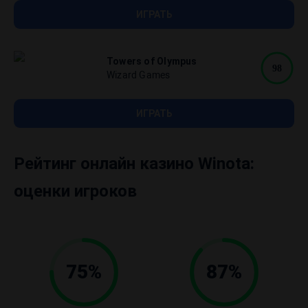
ИГРАТЬ
Towers of Olympus
98
Wizard Games
ИГРАТЬ
Рейтинг онлайн казино Winota:
оценки игроков
75%
87%