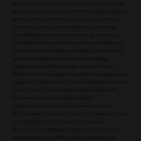
Winota вывод денег практически молниеносный.
Использовать для ставок в Winota казино удастся
доллар, польский злотый, евро, а вот гривны в
качестве валюты не принимаются, хотя легко
конвертируются при зачислении. Доступность
способов оплаты в Winota зависит от страны, из
которой зашел гэмблер в систему. Для внесения
депозита предлагаются основные бренды
кредитных и дебетовых карт, такие как Visa и
Mastercard, а также другие удобные альтернативы,
такие как Trustly, Sofort, EcoPayz, MuchBetter, Klarna,
CashToCode, MiFinity, Neteller, Skrill и Interac. По
возможности снятие средств будет
осуществляться с использованием метода,
используемого для депозита, в противном случае
платежи будут выполняться с помощью
банковского перевода. Существуют различные
ограничения на снятие средств, зависящие от