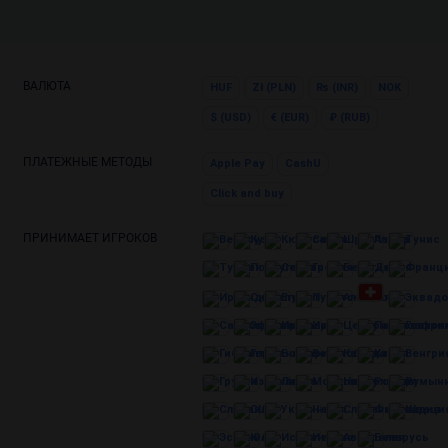
ВАЛЮТА
HUF
Zł (PLN)
₨ (INR)
NOK
$ (USD)
€ (EUR)
₽ (RUB)
ПЛАТЕЖНЫЕ МЕТОДЫ
Apple Pay
CashU
Click and buy
ПРИНИМАЕТ ИГРОКОВ