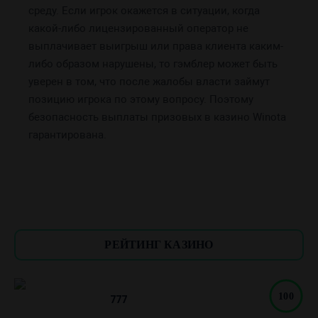
среду. Если игрок окажется в ситуации, когда
какой-либо лицензированный оператор не
выплачивает выигрыш или права клиента каким-
либо образом нарушены, то гэмблер может быть
уверен в том, что после жалобы власти займут
позицию игрока по этому вопросу. Поэтому
безопасность выплаты призовых в казино Winota
гарантирована.
РЕЙТИНГ КАЗИНО
100
777