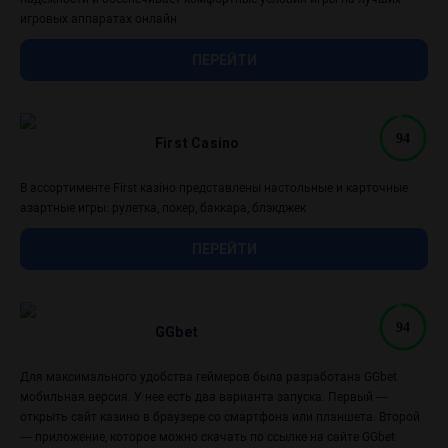
игровых аппаратах онлайн
ПЕРЕЙТИ
94
First Casino
В ассортименте First казіно представлены настольные и карточные
азартные игры: рулетка, покер, баккара, блэкджек
ПЕРЕЙТИ
94
GGbet
Для максимального удобства геймеров была разработана GGbet
мобильная версия. У нее есть два варианта запуска. Первый —
открыть сайт казино в браузере со смартфона или планшета. Второй
— приложение, которое можно скачать по ссылке на сайте GGbet