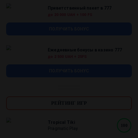
Приветственный пакет в 777
до 20 000 UAH + 100 FS
ПОЛУЧИТЬ БОНУС
Ежедневные бонусы в казино 777
до 2 500 UAH + 25FS
ПОЛУЧИТЬ БОНУС
РЕЙТИНГ ИГР
Tropical Tiki
100
Pragmatic Play