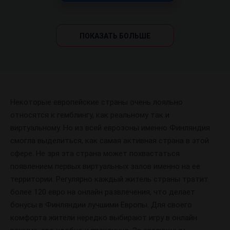
ПОКАЗАТЬ БОЛЬШЕ
Некоторые европейские страны очень лояльно
относятся к гемблингу, как реальному так и
виртуальному. Но из всей еврозоны именно Финляндия
смогла выделиться, как самая активная страна в этой
сфере. Не зря эта страна может похвастаться
появлением первых виртуальных залов именно на ее
территории. Регулярно каждый житель страны тратит
более 120 евро на онлайн развлечения, что делает
бонусы в Финляндии лучшими Европы. Для своего
комфорта жители нередко выбирают игру в онлайн