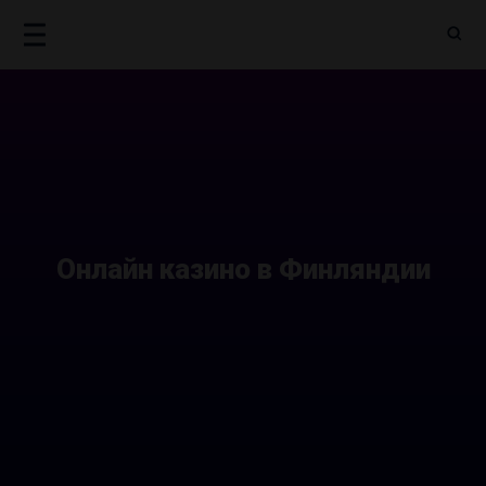
Онлайн казино в Финляндии