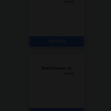
90/100
ПЕРЕЙТИ
Reel Emperor
90/100