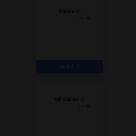
Winota
91/100
ПЕРЕЙТИ
VIP Casino
90/100