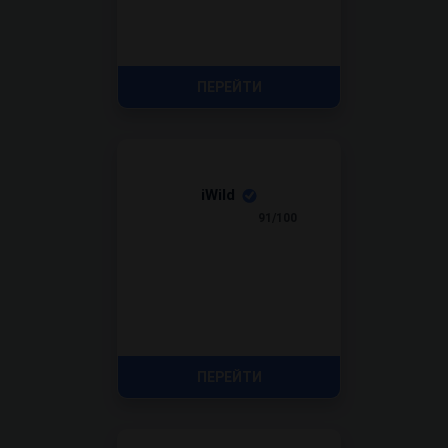
ПЕРЕЙТИ
iWild
91/100
ПЕРЕЙТИ