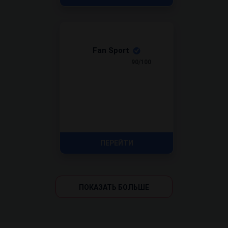
Fan Sport
90/100
ПЕРЕЙТИ
ПОКАЗАТЬ БОЛЬШЕ