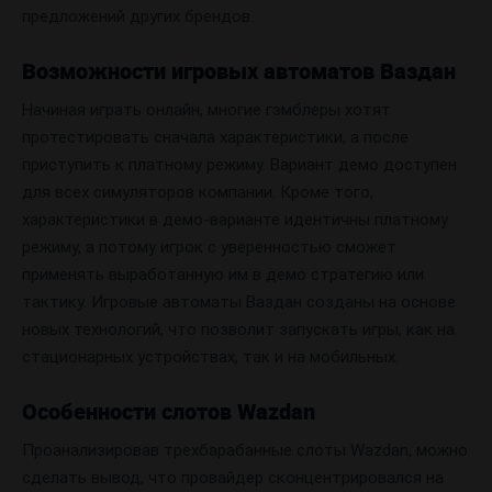
предложений других брендов.
Возможности игровых автоматов Ваздан
Начиная играть онлайн, многие гэмблеры хотят
протестировать сначала характеристики, а после
приступить к платному режиму. Вариант демо доступен
для всех симуляторов компании. Кроме того,
характеристики в демо-варианте идентичны платному
режиму, а потому игрок с уверенностью сможет
применять выработанную им в демо стратегию или
тактику. Игровые автоматы Ваздан созданы на основе
новых технологий, что позволит запускать игры, как на
стационарных устройствах, так и на мобильных.
Особенности слотов Wazdan
Проанализировав трехбарабанные слоты Wazdan, можно
сделать вывод, что провайдер сконцентрировался на