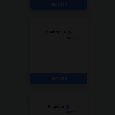
ПЕРЕЙТИ
Shangri La
90/100
ПЕРЕЙТИ
Kingdom
90/100