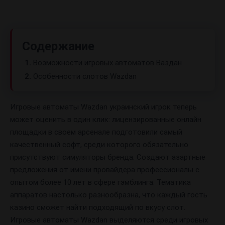
Содержание
1.
Возможности игровых автоматов Ваздан
2.
Особенности слотов Wazdan
Игровые автоматы Wazdan украинский игрок теперь
может оценить в один клик: лицензированные онлайн
площадки в своем арсенале подготовили самый
качественный софт, среди которого обязательно
присутствуют симуляторы бренда. Создают азартные
предложения от имени провайдера профессионалы с
опытом более 10 лет в сфере гэмблинга. Тематика
аппаратов настолько разнообразна, что каждый гость
казино сможет найти подходящий по вкусу слот.
Игровые автоматы Wazdan выделяются среди игровых