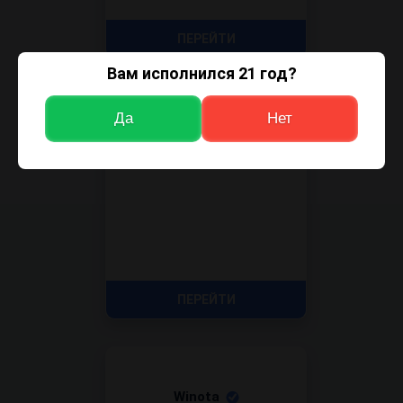
ПЕРЕЙТИ
Вам исполнился 21 год?
Да
Нет
iWild
91/100
ПЕРЕЙТИ
Winota