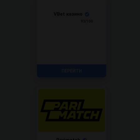
VBet казино
93/100
ПЕРЕЙТИ