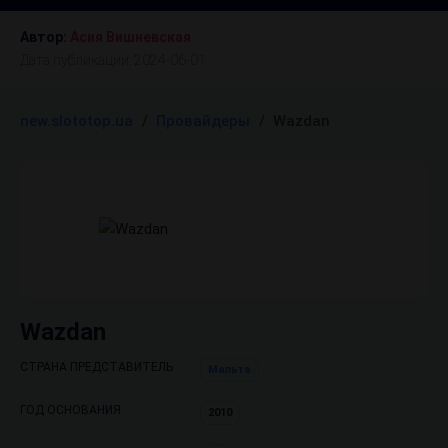
Автор:
Асия Вишневская
Дата публикации:
2024-06-01
new.slototop.ua
/
Провайдеры
/
Wazdan
Wazdan
CТРАНА ПРЕДСТАВИТЕЛЬ
Мальта
ГОД ОСНОВАНИЯ
2010