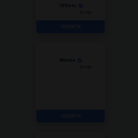
1XSlots
91/100
ПЕРЕЙТИ
Winota
91/100
ПЕРЕЙТИ