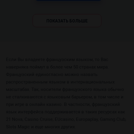
ПОКАЗАТЬ БОЛЬШЕ
Если Вы владеете французским языком, то Вас
наверняка поймут в более чем 50 странах мира.
Французский единогласно можно назвать
распространенным языком в интернациональных
масштабах. Так, носители французского языка обычно
не сталкиваются с языковым барьером, в том числе и
при игре в онлайн казино. В частности, французский
язык интерфейса поддерживается в таких ресурсах как
21 Nova, Casino Cruise, EUcasino, Europaplay, Gaming Club,
Slots Magic и еще многих других.