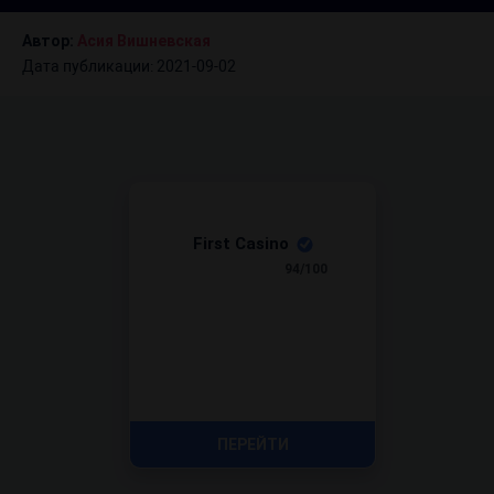
Автор:
Асия Вишневская
Дата публикации:
2021-09-02
First Casino
94/100
ПЕРЕЙТИ