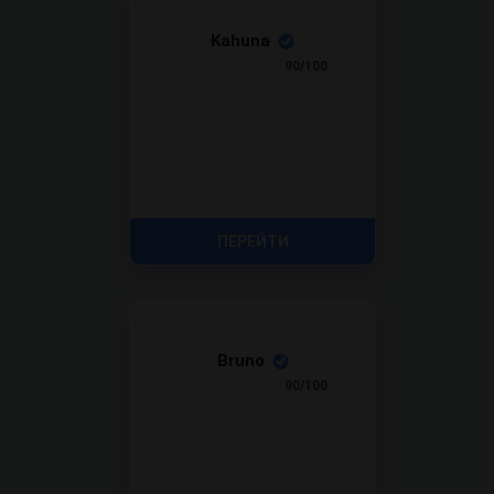
Kahuna
90/100
ПЕРЕЙТИ
Bruno
90/100