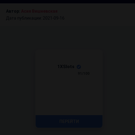
Автор:
Асия Вишневская
Дата публикации:
2021-09-16
1XSlots
91/100
ПЕРЕЙТИ