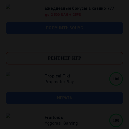
Ежедневные бонусы в казино 777
до 2 500 UAH + 25FS
ПОЛУЧИТЬ БОНУС
РЕЙТИНГ ИГР
Tropical Tiki
100
Pragmatic Play
ИГРАТЬ
Fruitoids
100
Yggdrasil Gaming