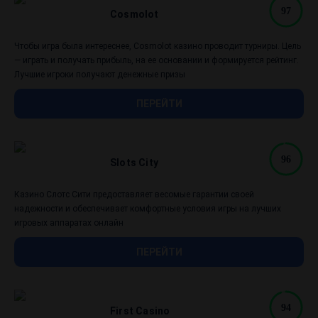
97
Cosmolot
Чтобы игра была интереснее, Cosmolot казино проводит турниры. Цель
— играть и получать прибыль, на ее основании и формируется рейтинг.
Лучшие игроки получают денежные призы
ПЕРЕЙТИ
96
Slots City
Казино Слотс Сити предоставляет весомые гарантии своей
надежности и обеспечивает комфортные условия игры на лучших
игровых аппаратах онлайн
ПЕРЕЙТИ
94
First Casino