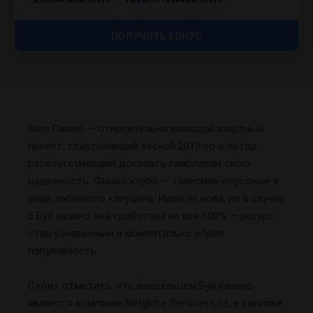
ПОЛУЧИТЬ БОНУС
Booi Casino — относительно молодой азартный
проект, стартовавший весной 2019-го и за год
работы сумевший доказать гэмблерам свою
надежность. Фишка клуба — талисман-персонаж в
виде забавного капуцина. Идея не нова, но в случае
с Буй казино она сработала на все 100% — ресурс
стал узнаваемым и моментально обрел
популярность.
Стоит отметить, что владельцем Буй казино
является компания Netglobe Services Ltd., в копилке