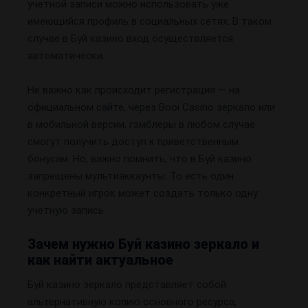
учетной записи можно использовать уже
имеющийся профиль в социальных сетях. В таком
случае в Буй казино вход осуществляется
автоматически.
Не важно как происходит регистрация — на
официальном сайте, через Booi Casino зеркало или
в мобильной версии, гэмблеры в любом случае
смогут получить доступ к приветственным
бонусам. Но, важно помнить, что в Буй казино
запрещены мультиаккаунты. То есть один
конкретный игрок может создать только одну
учетную запись.
Зачем нужно Буй казино зеркало и
как найти актуальное
Буй казино зеркало представляет собой
альтернативную копию основного ресурса,