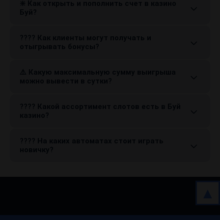
❇️ Как открыть и пополнить счет в казино
Буй?
???? Как клиенты могут получать и
отыгрывать бонусы?
⚠️ Какую максимальную сумму выигрыша
можно вывести в сутки?
???? Какой ассортимент слотов есть в Буй
казино?
???? На каких автоматах стоит играть
новичку?
▲