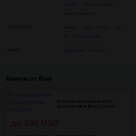
Wazdan
Rabcat Gambling
Amatic Industries
ТЕХНОЛОГИИ
Android
Flash
HTML5
iOs
PC
Windows Mobile
ЯЗЫКИ
Английский
Русский
Бонусы от Booi
Бонусы на первые пять
депозитов в Booi Casino
до 300 USD
Депозитный бонус
Приветственный бонус