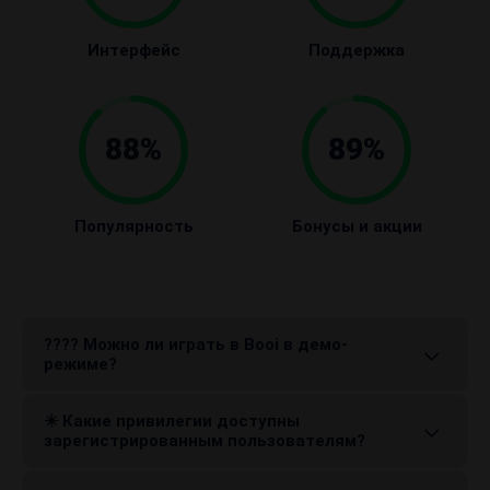
Интерфейс
Поддержка
88%
89%
Популярность
Бонусы и акции
???? Можно ли играть в Booi в демо-
режиме?
✴️ Какие привилегии доступны
зарегистрированным пользователям?