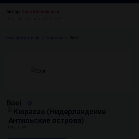
Автор:
Асия Вишневская
Дата публикации:
2021-10-04
new.slototop.ua
/
Казино
/
Booi
Booi
ЛИЦЕНЗИЯ