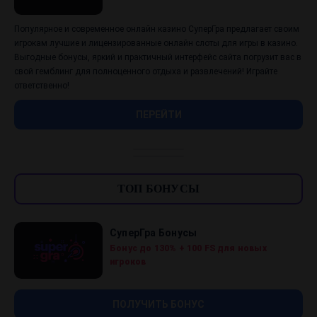
Популярное и современное онлайн казино СуперГра предлагает своим
игрокам лучшие и лицензированные онлайн слоты для игры в казино.
Выгодные бонусы, яркий и практичный интерфейс сайта погрузит вас в
свой гемблинг для полноценного отдыха и развлечений! Играйте
ответственно!
ПЕРЕЙТИ
ТОП БОНУСЫ
СуперГра Бонусы
Бонус до 130% + 100 FS для новых
игроков
ПОЛУЧИТЬ БОНУС