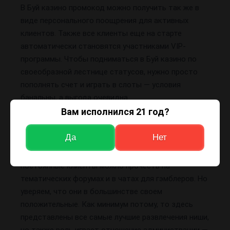
В Буй казино промокод можно получить так же в
виде персонального поощрения для активных
клиентов. Также все клиенты еще на старте
автоматически становятся участниками VIP-
программы. Чтобы подниматься в Буй казино по
своеобразной лестнице статусов, нужно просто
пополнять счет и играть в слоты — условия
банальны, а выгода очевидна.
Вам исполнился 21 год?
Буй казино: отзывы и мнения
игроков о виртуальном клубе
Да
Нет
Какие о Буй казино отзывы оставляют новые и
постоянные клиенты можно прочесть на
тематических форумах и в чатах для гэмблеров. Но
уверяем, что они в большинстве своем
положительные. Как минимум потому, то здесь
представлены все самые лучшие развлечения ниши,