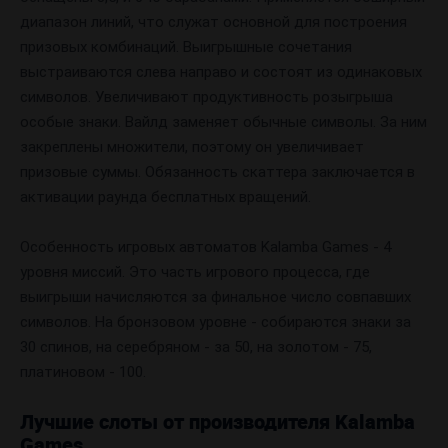
диапазон линий, что служат основной для построения
призовых комбинаций. Выигрышные сочетания
выстраиваются слева направо и состоят из одинаковых
символов. Увеличивают продуктивность розыгрыша
особые знаки. Вайлд заменяет обычные символы. За ним
закреплены множители, поэтому он увеличивает
призовые суммы. Обязанность скаттера заключается в
активации раунда бесплатных вращений.
Особенность игровых автоматов Kalamba Games - 4
уровня миссий. Это часть игрового процесса, где
выигрыши начисляются за финальное число совпавших
символов. На бронзовом уровне - собираются знаки за
30 спинов, на серебряном - за 50, на золотом - 75,
платиновом - 100.
Лучшие слоты от производителя Kalamba
Games