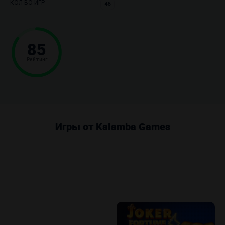
КОЛ-ВО ИГР
46
85
Рейтинг
Игры от Kalamba Games