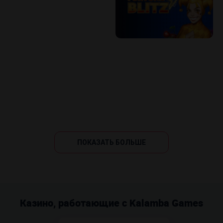
ПОКАЗАТЬ БОЛЬШЕ
Казино, работающие с Kalamba Games