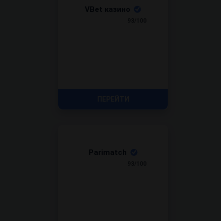
VBet казино
93/100
ПЕРЕЙТИ
Parimatch
93/100