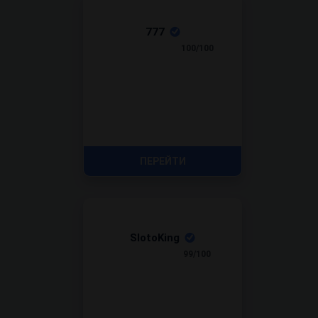
777
100/100
ПЕРЕЙТИ
SlotoKing
99/100