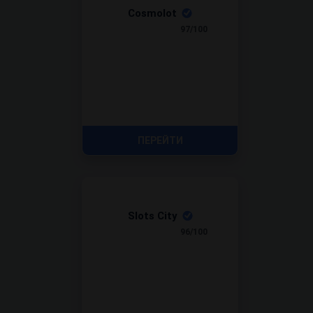
Cosmolot
97/100
ПЕРЕЙТИ
Slots City
96/100