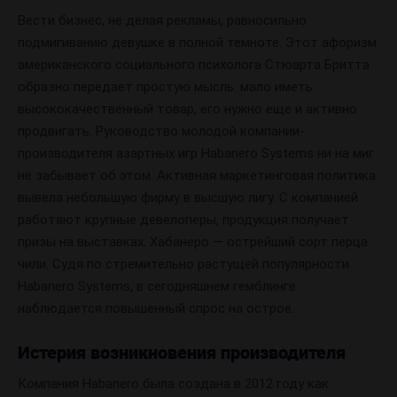
Вести бизнес, не делая рекламы, равносильно
подмигиванию девушке в полной темноте. Этот афоризм
американского социального психолога Стюарта Бритта
образно передает простую мысль: мало иметь
высококачественный товар, его нужно еще и активно
продвигать. Руководство молодой компании-
производителя азартных игр Habanero Systems ни на миг
не забывает об этом. Активная маркетинговая политика
вывела небольшую фирму в высшую лигу. С компанией
работают крупные девелоперы, продукция получает
призы на выставках. Хабанеро — острейший сорт перца
чили. Судя по стремительно растущей популярности
Habanero Systems, в сегодняшнем гемблинге
наблюдается повышенный спрос на острое.
Истерия возникновения производителя
Компания Habanero была создана в 2012 году как