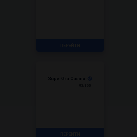
ПЕРЕЙТИ
SuperGra Casino
93/100
ПЕРЕЙТИ