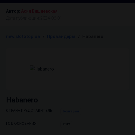
Автор:
Асия Вишневская
Дата публикации:
2024-06-01
new.slototop.ua
/
Провайдеры
/
Habanero
Habanero
CТРАНА ПРЕДСТАВИТЕЛЬ
Болгария
ГОД ОСНОВАНИЯ
2012