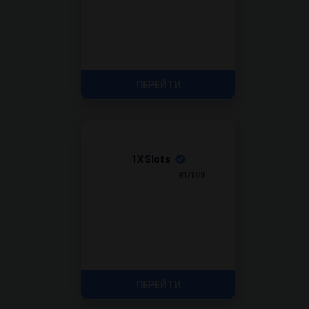
ПЕРЕЙТИ
1XSlots
91/100
ПЕРЕЙТИ