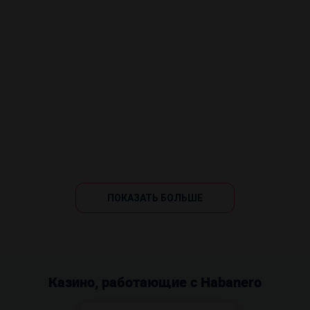
ПОКАЗАТЬ БОЛЬШЕ
Казино, работающие с Habanero