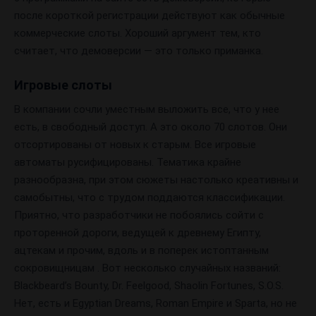
после короткой регистрации действуют как обычные
коммерческие слоты. Хороший аргумент тем, кто
считает, что демоверсии — это только приманка.
Игровые слоты
В компании сочли уместным выложить все, что у нее
есть, в свободный доступ. А это около 70 слотов. Они
отсортированы от новых к старым. Все игровые
автоматы русифицированы. Тематика крайне
разнообразна, при этом сюжеты настолько креативны и
самобытны, что с трудом поддаются классификации.
Приятно, что разработчики не побоялись сойти с
проторенной дороги, ведущей к древнему Египту,
ацтекам и прочим, вдоль и в поперек истоптанным
сокровищницам . Вот несколько случайных названий:
Blackbeard’s Bounty, Dr. Feelgood, Shaolin Fortunes, S.O.S.
Нет, есть и Egyptian Dreams, Roman Empire и Sparta, но не