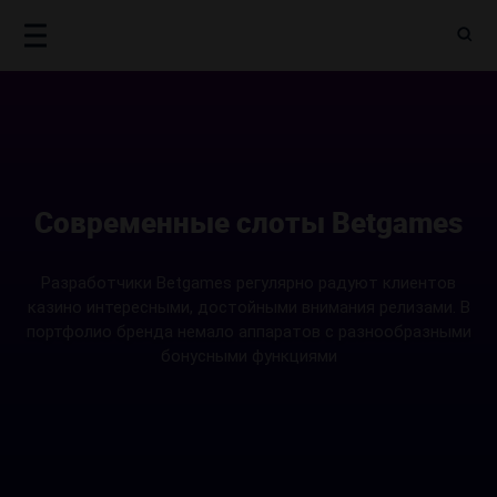
Современные слоты Betgames
Разработчики Betgames регулярно радуют клиентов
казино интересными, достойными внимания релизами. В
портфолио бренда немало аппаратов с разнообразными
бонусными функциями