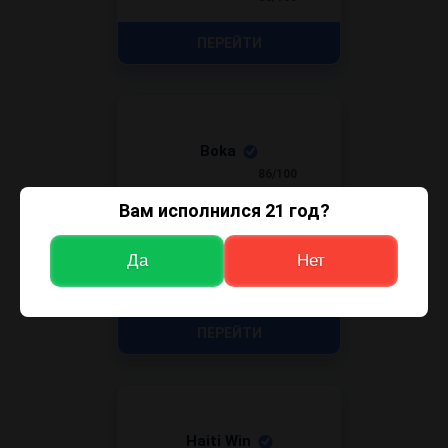
ПЕРЕЙТИ
Boka
86/100
Вам исполнился 21 год?
Да
Нет
ПЕРЕЙТИ
Haiti Win