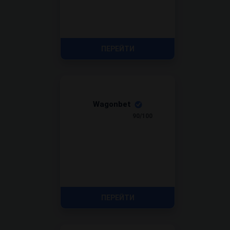
ПЕРЕЙТИ
Wagonbet
90/100
ПЕРЕЙТИ