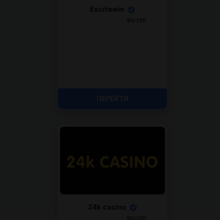
Excitewin
86/100
ПЕРЕЙТИ
24k casino
86/100