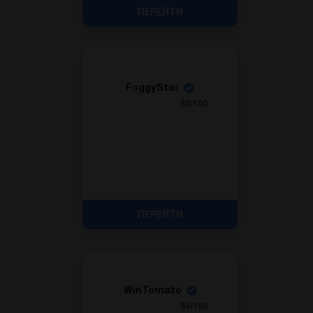
ПЕРЕЙТИ
FoggyStar
85/100
ПЕРЕЙТИ
WinTomato
84/100