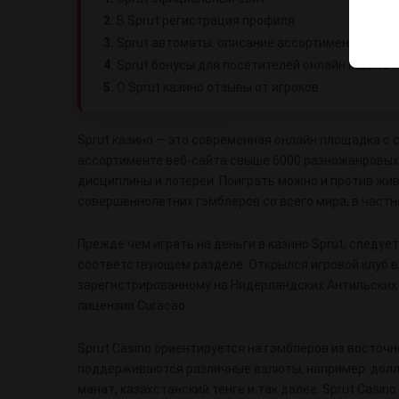
2.
В Sprut регистрация профиля
3.
Sprut автоматы: описание ассортимента
4.
Sprut бонусы для посетителей онлайн казино
5.
О Sprut казино отзывы от игроков
Sprut казино — это современная онлайн площадка с
ассортименте веб-сайта свыше 6000 разножанровых 
дисциплины и лотереи. Поиграть можно и против жив
совершеннолетних гэмблеров со всего мира, в частн
Прежде чем играть на деньги в казино Sprut, следуе
соответствующем разделе. Открылся игровой клуб в 2
зарегистрированному на Нидерландских Антильских
лицензии Curacao.
Sprut Casino ориентируется на гэмблеров из восточ
поддерживаются различные валюты, например: доллар
манат, казахстанский тенге и так далее. Sprut Cas