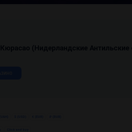
АЗИНО
(UAH)
$ (USD)
€ (EUR)
₽ (RUB)
h
Click and buy