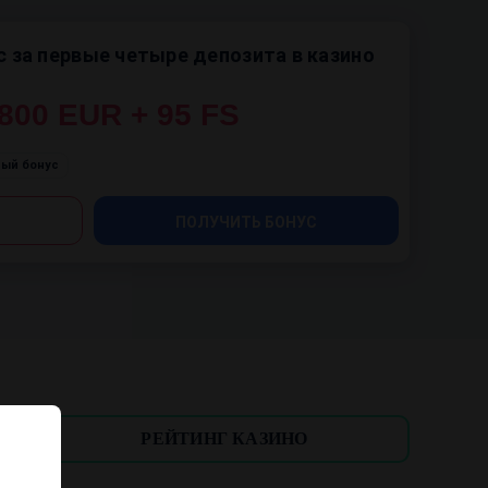
с за первые четыре депозита в казино
t
800 EUR + 95 FS
ый бонус
ПОЛУЧИТЬ БОНУС
РЕЙТИНГ КАЗИНО