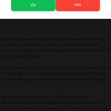
Да
Нет
 сертифицированными азартными развлечениями на любой вкус. В
игр. К ним относятся видеослоты, настольные и карточные
ых дилеров в режиме реального времени. Sprut Casino принимает
ости, Украины и Польши.
т ознакомиться с правилами и условиями. Они подробно описаны в
021 году. Принадлежит он юридическому лицу Sprut Group B.V.,
 Островах. Функционирует зал легально согласно действующей
ноевропейских и стран бывшего СССР. Вследствие чего
ы, евро, польский злотый, украинская гривна, туркменский
ino предлагает начинающим игрокам приветственный пакет бонусов