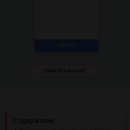
ПЕРЕЙТИ
ПОКАЗАТЬ БОЛЬШЕ
Содержание