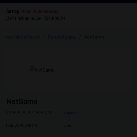
Автор:
Асия Вишневская
Дата публикации:
2024-06-01
new.slototop.ua
/
Провайдеры
/
NetGame
NetGame
CТРАНА ПРЕДСТАВИТЕЛЬ
Украина
ГОД ОСНОВАНИЯ
2019