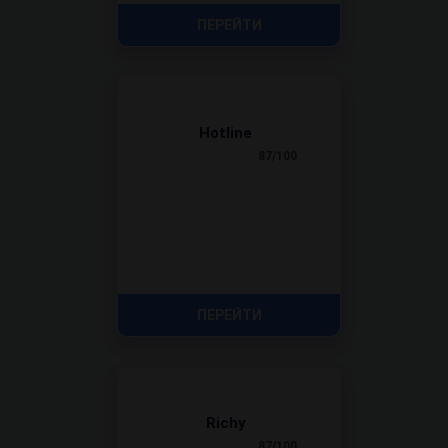
ПЕРЕЙТИ
Hotline
87/100
ПЕРЕЙТИ
Richy
87/100