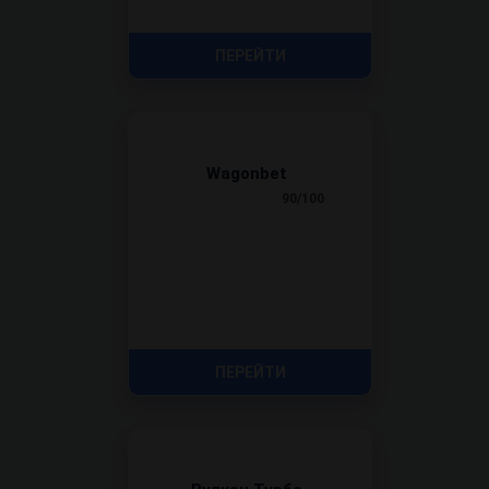
ПЕРЕЙТИ
Wagonbet
90/100
ПЕРЕЙТИ