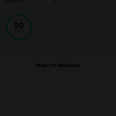
КОЛ-ВО ИГР
42
90
Рейтинг
Игры от NetGame