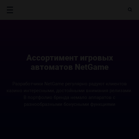
Ассортимент игровых
автоматов NetGame
Разработчики NetGame регулярно радуют клиентов
казино интересными, достойными внимания релизами.
В портфолио бренда немало аппаратов с
разнообразными бонусными функциями