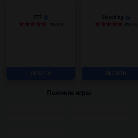
777
SlotoKing
100/100
99/100
ПЕРЕЙТИ
ПЕРЕЙТИ
Похожие игры