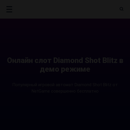
Онлайн слот Diamond Shot Blitz в
демо режиме
Популярный игровой автомат Diamond Shot Blitz от
NetGame совершенно бесплатно