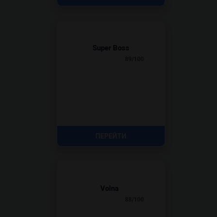
Super Boss
89/100
ПЕРЕЙТИ
Volna
88/100