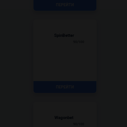
ПЕРЕЙТИ
SpinBetter
90/100
ПЕРЕЙТИ
Wagonbet
90/100