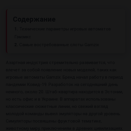
Содержание
1.
Технические параметры игровых автоматов
Гэмзикс
2.
Самые востребованные слоты Gamzix
Азартная индустрия стремительно развивается, что
влечет за собой появление новых моделей, таких как
игровые автоматы Gamzix. Бренд начал работу в период
пандемии Ковид-19. Разработок на сегодняшний день
немного, около 20. Штаб-квартира находится в Эстонии,
но есть офис и в Украине. В аппаратах использованы
классические сюжетные линии, но свежий взгляд
молодой команды вывел эмуляторы на другой уровень.
Симуляторы посвящены фруктовой тематике,
животному миру, приключениям в древних цивилизациях.