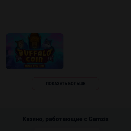
ПОКАЗАТЬ БОЛЬШЕ
Казино, работающие с Gamzix