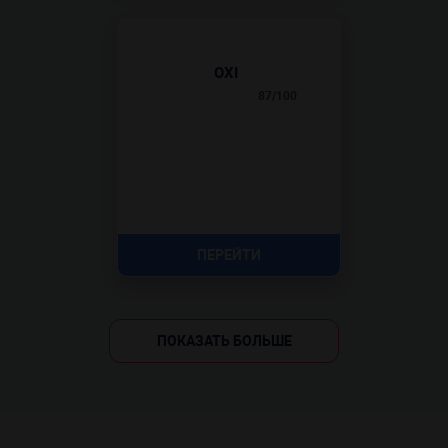
OXI
87/100
ПЕРЕЙТИ
ПОКАЗАТЬ БОЛЬШЕ