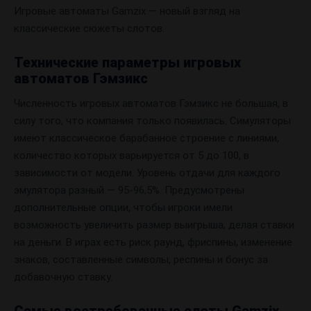
Игровые автоматы Gamzix — новый взгляд на
классические сюжеты слотов.
Технические параметры игровых
автоматов Гэмзикс
Численность игровых автоматов Гэмзикс не большая, в
силу того, что компания только появилась. Симуляторы
имеют классическое барабанное строение с линиями,
количество которых варьируется от 5 до 100, в
зависимости от модели. Уровень отдачи для каждого
эмулятора разный — 95-96,5%. Предусмотрены
дополнительные опции, чтобы игроки имели
возможность увеличить размер выигрыша, делая ставки
на деньги. В играх есть риск раунд, фриспины, изменение
знаков, составленные символы, респины и бонус за
добавочную ставку.
Самые востребованные слоты Gamzix