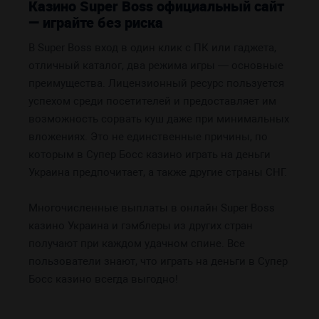
Казино Super Boss официальный сайт
— играйте без риска
В Super Boss вход в один клик с ПК или гаджета,
отличный каталог, два режима игры — основные
преимущества. Лицензионный ресурс пользуется
успехом среди посетителей и предоставляет им
возможность сорвать куш даже при минимальных
вложениях. Это не единственные причины, по
которым в Супер Босс казино играть на деньги
Украина предпочитает, а также другие страны СНГ.
Многочисленные выплаты в онлайн Super Boss
казино Украина и гэмблеры из других стран
получают при каждом удачном спине. Все
пользователи знают, что играть на деньги в Супер
Босс казино всегда выгодно!