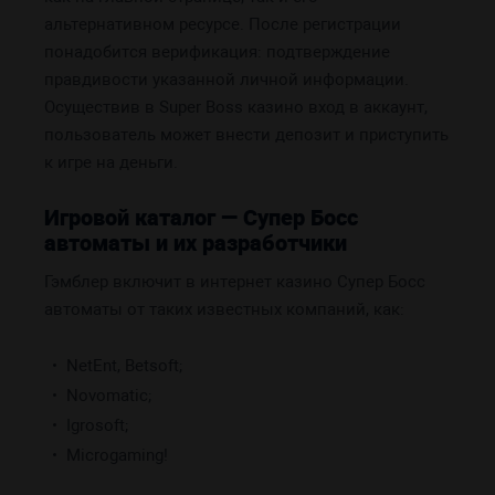
альтернативном ресурсе. После регистрации
понадобится верификация: подтверждение
правдивости указанной личной информации.
Осуществив в Super Boss казино вход в аккаунт,
пользователь может внести депозит и приступить
к игре на деньги.
Игровой каталог — Супер Босс
автоматы и их разработчики
Гэмблер включит в интернет казино Супер Босс
автоматы от таких известных компаний, как:
NetEnt, Betsoft;
Novomatic;
Igrosoft;
Microgaming!