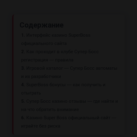
Содержание
1.
Интерфейс казино SuperBoss
официального сайта
2.
Как проходит в клубе Супер Босс
регистрация — правила
3.
Игровой каталог — Супер Босс автоматы
и их разработчики
4.
SuperBoss бонусы — как получить и
отыграть
5.
Супер Босс казино отзывы — где найти и
на что обратить внимание
6.
Казино Super Boss официальный сайт —
играйте без риска