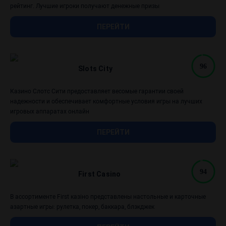
рейтинг. Лучшие игроки получают денежные призы
ПЕРЕЙТИ
96
Slots City
Казино Слотс Сити предоставляет весомые гарантии своей
надежности и обеспечивает комфортные условия игры на лучших
игровых аппаратах онлайн
ПЕРЕЙТИ
94
First Casino
В ассортименте First казіно представлены настольные и карточные
азартные игры: рулетка, покер, баккара, блэкджек