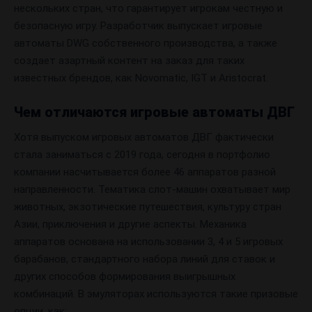
нескольких стран, что гарантирует игрокам честную и
безопасную игру. Разработчик выпускает игровые
автоматы DWG собственного производства, а также
создает азартный контент на заказ для таких
известных брендов, как Novomatic, IGT и Aristocrat.
Чем отличаются игровые автоматы ДВГ
Хотя выпуском игровых автоматов ДВГ фактически
стала заниматься с 2019 года, сегодня в портфолио
компании насчитывается более 46 аппаратов разной
направленности. Тематика слот-машин охватывает мир
животных, экзотические путешествия, культуру стран
Азии, приключения и другие аспекты. Механика
аппаратов основана на использовании 3, 4 и 5 игровых
барабанов, стандартного набора линий для ставок и
других способов формирования выигрышных
комбинаций. В эмуляторах используются такие призовые
опции, как;