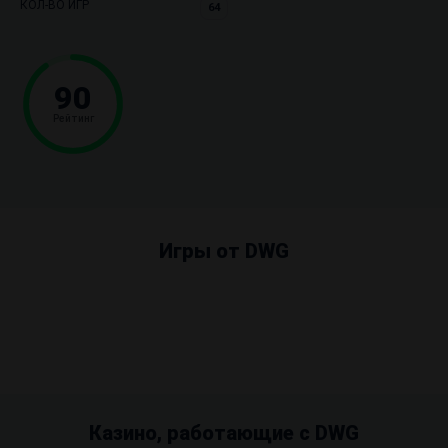
КОЛ-ВО ИГР
64
90
Рейтинг
Игры от DWG
Казино, работающие с DWG