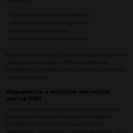
простые и расширяющиеся символы;
бонусные игры на отдельном экране;
накопительные джекпоты;
повторные и бесплатные вращения!
В числе лучших моделей, достойных внимания украинских
гэмблеров, можно назвать 10xFortune, Ahmun Ra,
Armadillo Artie Gone Wild, Sparkling Gemstones, Wealthy Pig
и некоторые другие.
Надежность и контроль честности
слотов DWG
Стремясь подарить игрокам новый, уникальный опыт
игры, разработчик строго соблюдает стандарты
iGambling индустрии, а также расширяет свою
лицензионную деятельность в нескольких штатах США и