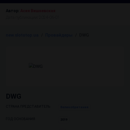
Автор:
Асия Вишневская
Дата публикации:
2024-06-01
new.slototop.ua
/
Провайдеры
/
DWG
DWG
CТРАНА ПРЕДСТАВИТЕЛЬ
Великобритания
ГОД ОСНОВАНИЯ
2019