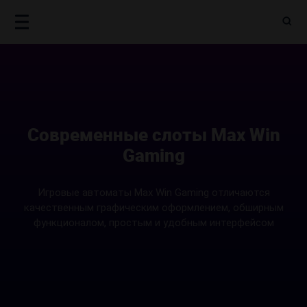
Современные слоты Max Win
Gaming
Игровые автоматы Max Win Gaming отличаются
качественным графическим оформлением, обширным
функционалом, простым и удобным интерфейсом