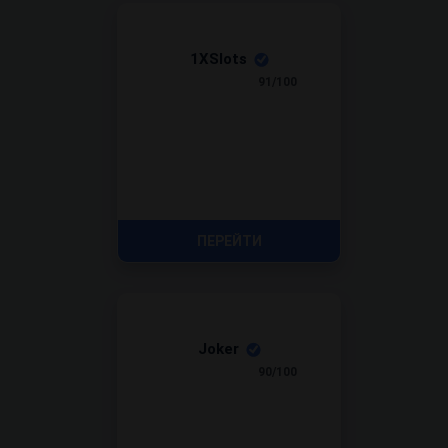
1XSlots
91/100
ПЕРЕЙТИ
Joker
90/100