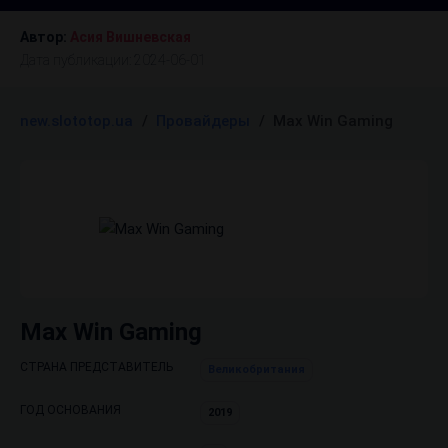
Автор:
Асия Вишневская
Дата публикации:
2024-06-01
new.slototop.ua
/
Провайдеры
/
Max Win Gaming
Max Win Gaming
CТРАНА ПРЕДСТАВИТЕЛЬ
Великобритания
ГОД ОСНОВАНИЯ
2019