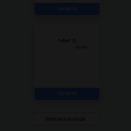
ПЕРЕЙТИ
1xBet
86/100
ПЕРЕЙТИ
ПОКАЗАТЬ БОЛЬШЕ