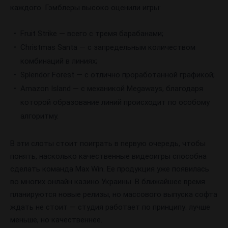
каждого. Гэмблеры высоко оценили игры:
Fruit Strike — всего с тремя барабанами;
Christmas Santa — с запредельным количеством
комбинаций в линиях;
Splendor Forest — с отлично проработанной графикой;
Amazon Island — с механикой Megaways, благодаря
которой образование линий происходит по особому
алгоритму.
В эти слоты стоит поиграть в первую очередь, чтобы
понять, насколько качественные видеоигры способна
сделать команда Max Win. Ее продукция уже появилась
во многих онлайн казино Украины. В ближайшее время
планируются новые релизы, но массового выпуска софта
ждать не стоит — студия работает по принципу: лучше
меньше, но качественнее.