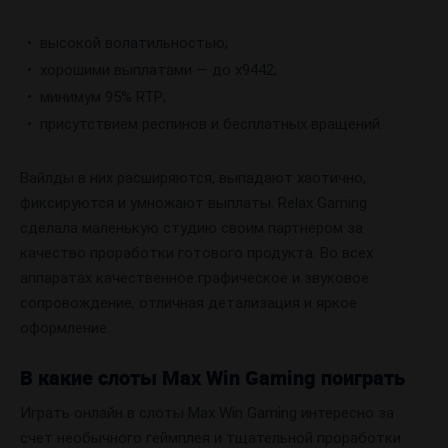
высокой волатильностью;
хорошими выплатами — до х9442;
минимум 95% RTP;
присутствием респинов и бесплатных вращений.
Вайлды в них расширяются, выпадают хаотично,
фиксируются и умножают выплаты. Relax Gaming
сделала маленькую студию своим партнером за
качество проработки готового продукта. Во всех
аппаратах качественное графическое и звуковое
сопровождение, отличная детализация и яркое
оформление.
В какие слоты Max Win Gaming поиграть
Играть онлайн в слоты Max Win Gaming интересно за
счет необычного геймплея и тщательной проработки