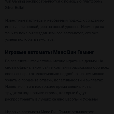
Win Gaming распространяются с помощью платформы
Silver Bullet.
Известные партнеры и необычный подход к созданию
игр вывели провайдера на новый уровень. Несмотря на
то, что пока он создал немного автоматов, его уже
успели полюбить гэмблеры.
Игровые автоматы Макс Вин Гаминг
Во все слоты этой студии можно играть на деньги. На
своем официальном сайте компания рассказала обо всех
своих аппаратах максимально подробно: на нем можно
узнать о проценте отдачи, волатильности и выплатах.
Известно, что в настоящее время специалисты
трудятся над новыми играми, которые будут
распространять в лучших казино Европы и Украины.
Игровые автоматы Макс Вин Гаминг отличаются: