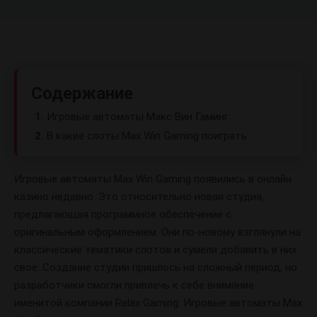
Содержание
1.
Игровые автоматы Макс Вин Гаминг
2.
В какие слоты Max Win Gaming поиграть
Игровые автоматы Max Win Gaming появились в онлайн
казино недавно. Это относительно новая студия,
предлагающая программное обеспечение с
оригинальным оформлением. Они по-новому взглянули на
классические тематики слотов и сумели добавить в них
свое. Создание студии пришлось на сложный период, но
разработчики смогли привлечь к себе внимание
именитой компании Relax Gaming. Игровые автоматы Max