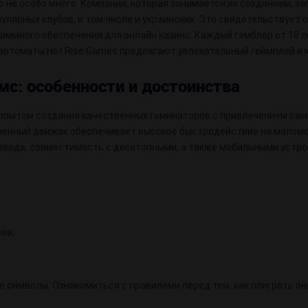
о не особо много. Компания, которая занимается их созданием, з
пулярных клубов, в том числе и украинских. Это свидетельствует
ммного обеспечения для онлайн казино. Каждый гэмблер от 18 л
е автоматы Hot Rise Games предлагают увлекательный геймплей и
с: особенности и достоинства
пытом создания качественных гаминаторов с привлечением самы
еменный движок обеспечивает высокое быстродействие на малом
ввода, совместимость с десктопными, а также мобильными устр
ев;
е символы. Ознакомиться с правилами перед тем, как поиграть о