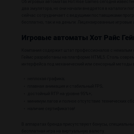
Об игровых автоматах Hot Rise Games сегодня известн
два эмулятора, но они начали внедрятся в каталоги по
сейчас сотрудничает с ведущими поставщиками програ
бесплатно, так и на деньги. Лицензированные игровы
Игровые автоматы Хот Райс Гейм
Компания содержит штат профессионалов с немалым о
Геймс разработаны на платформе HTML5. Столь совр
интерфейса под механический или сенсорный методы 
неплохая графика;
плавная анимация и стабильный FPS;
достойный RTP на уровне 95%+;
минимум лагов и полное отсутствие технических сбо
наличие сертификатов!
В аппаратах бренда присутствуют бонусы, специальны
бесплатная игра на виртуальную валюту.