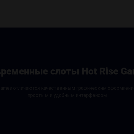
ременные слоты Hot Rise G
Games отличаются качественным графическим оформлен
простым и удобным интерфейсом