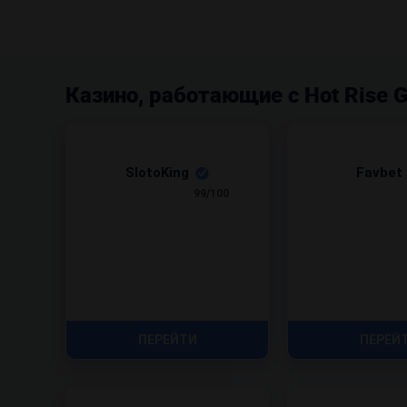
Казино, работающие с Hot Rise 
SlotoKing
Favbet
99/100
ПЕРЕЙТИ
ПЕРЕЙ