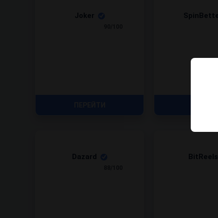
Joker
SpinBett
90/100
ПЕРЕЙТИ
ПЕРЕЙ
Dazard
BitReels
88/100