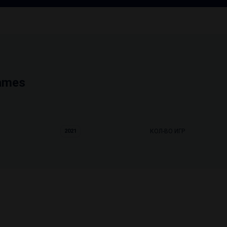
ames
2021
КОЛ-ВО ИГР