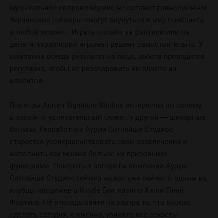
музыкальное сопровождение не оставит равнодушным.
Украинские геймеры смогут окунуться в мир гэмблинга
в любой момент. Играть онлайн за фантики или на
деньги, украинский игроман решает самостоятельно. У
компании всегда результат на лицо, работа проводится
регулярно, чтобы не разочаровать ни одного из
клиентов.
Все игры Aurum Signature Studios интересны по своему,
в какой-то увлекательный сюжет, у другой — шикарные
бонусы. Разработчик Аурум Сигнейше Студиос
старается усовершенствовать свои развлечения и
наполнить как можно больше их призовыми
функциями. Поиграть в аппараты компании Аурум
Сигнейше Студиос геймер может уже сейчас в одном из
клубов, например в Клубе Буи, казино Х или Плэй
Фортуна. Не откладывайте на завтра то, что можно
сделать сегодня, а именно, узнайте все секреты