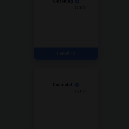
SlotoKing
99/100
ПЕРЕЙТИ
Cosmolot
97/100