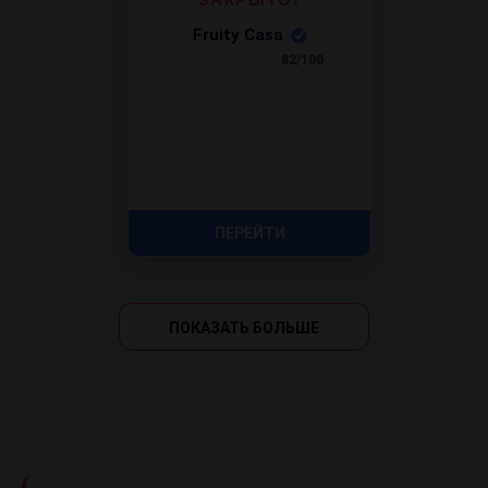
Fruity Casa
82/100
ПЕРЕЙТИ
ПОКАЗАТЬ БОЛЬШЕ