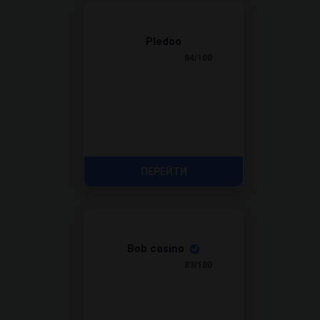
Pledoo
84/100
ПЕРЕЙТИ
Bob casino
83/100