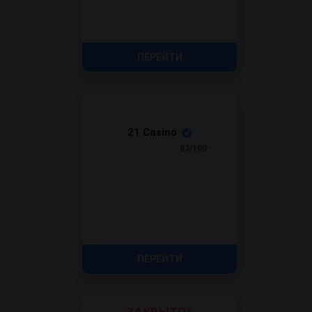
ПЕРЕЙТИ
21 Casino
83/100
ПЕРЕЙТИ
ЗАКРЫТО!