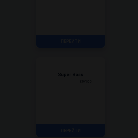
ПЕРЕЙТИ
Super Boss
89/100
ПЕРЕЙТИ