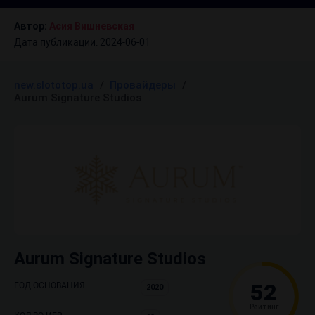
Автор:
Асия Вишневская
Дата публикации:
2024-06-01
new.slototop.ua
/
Провайдеры
/
Aurum Signature Studios
Aurum Signature Studios
52
ГОД ОСНОВАНИЯ
2020
Рейтинг