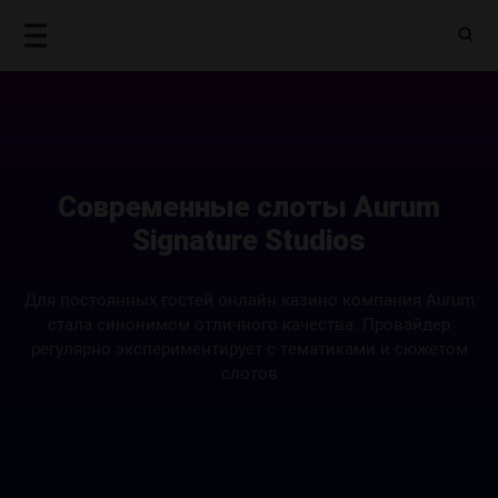
Современные слоты Aurum
Signature Studios
Для постоянных гостей онлайн казино компания Aurum
стала синонимом отличного качества. Провайдер
регулярно экспериментирует с тематиками и сюжетом
слотов