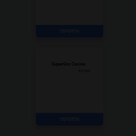
ПЕРЕЙТИ
SuperGra Casino
93/100
ПЕРЕЙТИ