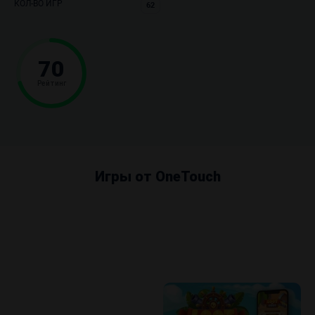
КОЛ-ВО ИГР
62
70
Рейтинг
Игры от OneTouch