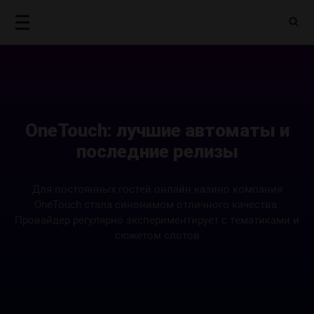
OneTouch: лучшие автоматы и
последние релизы
Для постоянных гостей онлайн казино компания
OneTouch стала синонимом отличного качества.
Провайдер регулярно экспериментирует с тематиками и
сюжетом слотов