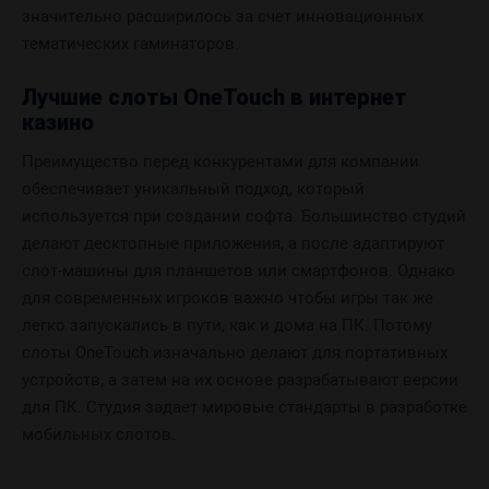
значительно расширилось за счет инновационных
тематических гаминаторов.
Лучшие слоты OneTouch в интернет
казино
Преимущество перед конкурентами для компании
обеспечивает уникальный подход, который
используется при создании софта. Большинство студий
делают десктопные приложения, а после адаптируют
слот-машины для планшетов или смартфонов. Однако
для современных игроков важно чтобы игры так же
легко запускались в пути, как и дома на ПК. Потому
слоты OneTouch изначально делают для портативных
устройств, а затем на их основе разрабатывают версии
для ПК. Студия задает мировые стандарты в разработке
мобильных слотов.