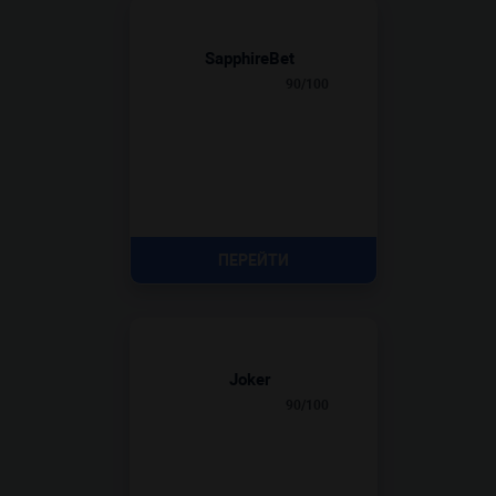
SapphireBet
90/100
ПЕРЕЙТИ
Joker
90/100