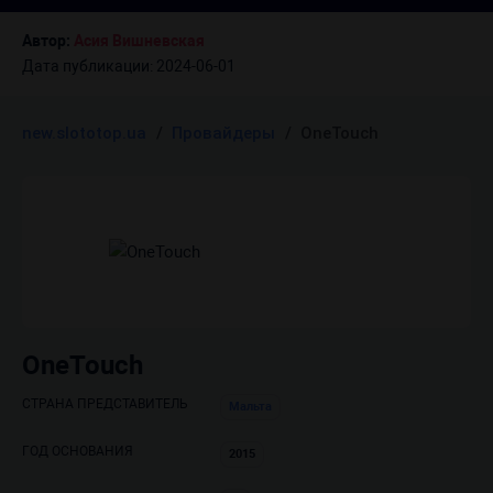
Автор:
Асия Вишневская
Дата публикации:
2024-06-01
new.slototop.ua
/
Провайдеры
/
OneTouch
OneTouch
CТРАНА ПРЕДСТАВИТЕЛЬ
Мальта
ГОД ОСНОВАНИЯ
2015