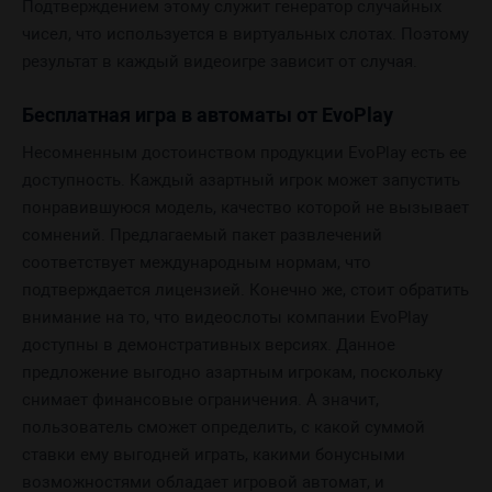
Подтверждением этому служит генератор случайных
чисел, что используется в виртуальных слотах. Поэтому
результат в каждый видеоигре зависит от случая.
Бесплатная игра в автоматы от EvoPlay
Несомненным достоинством продукции EvoPlay есть ее
доступность. Каждый азартный игрок может запустить
понравившуюся модель, качество которой не вызывает
сомнений. Предлагаемый пакет развлечений
соответствует международным нормам, что
подтверждается лицензией. Конечно же, стоит обратить
внимание на то, что видеослоты компании EvoPlay
доступны в демонстративных версиях. Данное
предложение выгодно азартным игрокам, поскольку
снимает финансовые ограничения. А значит,
пользователь сможет определить, с какой суммой
ставки ему выгодней играть, какими бонусными
возможностями обладает игровой автомат, и