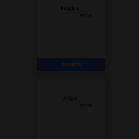
Kingdom
90/100
ПЕРЕЙТИ
JVSpin
90/100