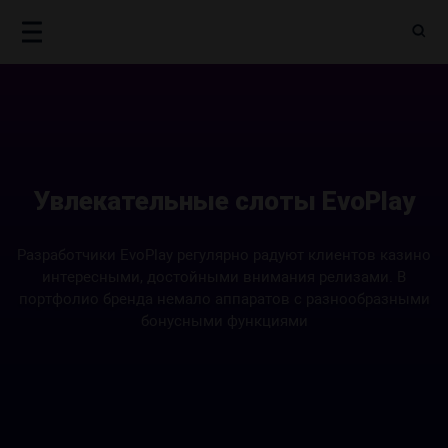
Увлекательные слоты EvoPlay
Разработчики EvoPlay регулярно радуют клиентов казино
интересными, достойными внимания релизами. В
портфолио бренда немало аппаратов с разнообразными
бонусными функциями