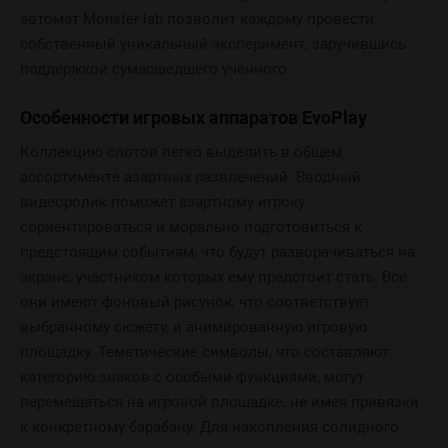
автомат Monster lab позволит каждому провести
собственный уникальный эксперимент, заручившись
поддержкой сумасшедшего ученного.
Особенности игровых аппаратов EvoPlay
Коллекцию слотов легко выделить в общем
ассортименте азартных развлечений. Вводный
видеоролик поможет азартному игроку
сориентироваться и морально подготовиться к
предстоящим событиям, что будут разворачиваться на
экране, участником которых ему предстоит стать. Все
они имеют фоновый рисунок, что соответствует
выбранному сюжету, и анимированную игровую
площадку. Тематические символы, что составляют
категорию знаков с особыми функциями, могут
перемещаться на игровой площадке, не имея привязки
к конкретному барабану. Для накопления солидного