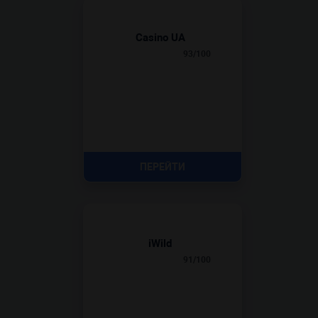
Casino UA
93/100
ПЕРЕЙТИ
iWild
91/100