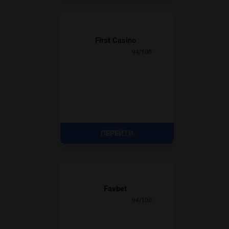
First Casino
94/100
ПЕРЕЙТИ
Favbet
94/100