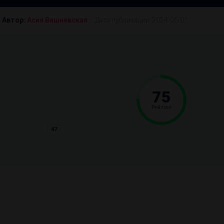
Автор:
Асия Вишневская
Дата публикации:
2024-06-01
75
Рейтинг
47