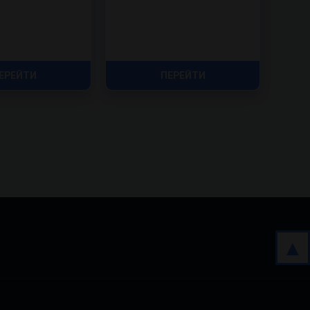
ЕРЕЙТИ
ПЕРЕЙТИ
▲