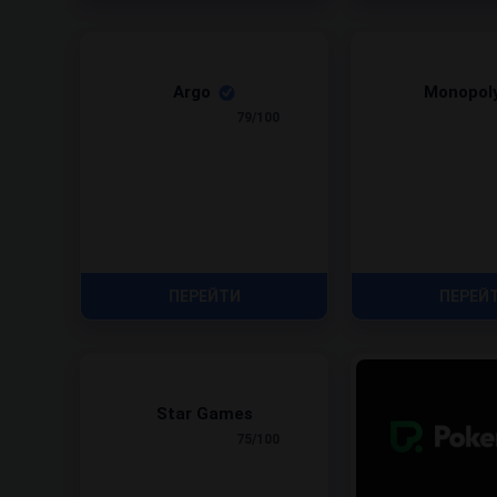
Argo
Monopol
79/100
ПЕРЕЙТИ
ПЕРЕЙ
Star Games
75/100