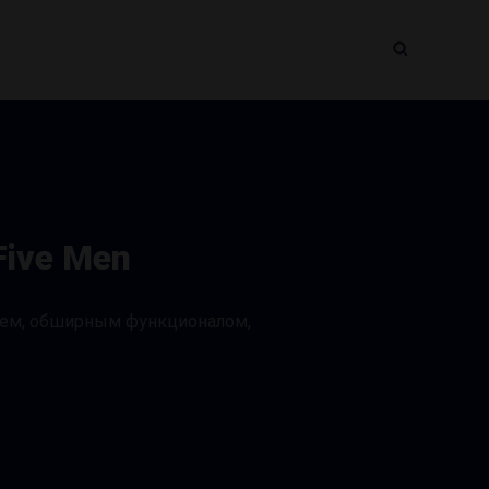
ive Men
ием, обширным функционалом,