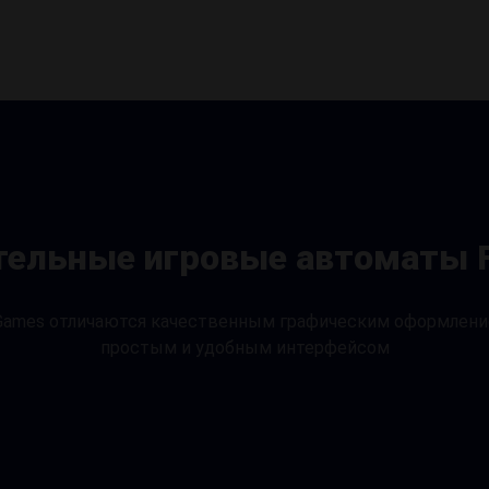
тельные игровые автоматы F
Games отличаются качественным графическим оформлен
простым и удобным интерфейсом