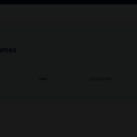
Games
2020
КОЛ-ВО ИГР