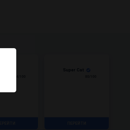
prut
Super Cat
84/100
80/100
ЕРЕЙТИ
ПЕРЕЙТИ