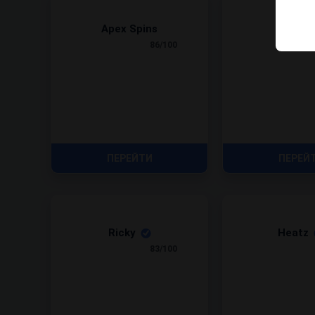
Apex Spins
Kakadu
86/100
ПЕРЕЙТИ
ПЕРЕЙ
Ricky
Heatz
83/100