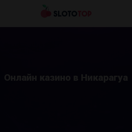
Онлайн казино в Никарагуа