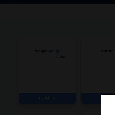
Wagonbet
Starda
90/100
ПЕРЕЙТИ
ПЕРЕЙ