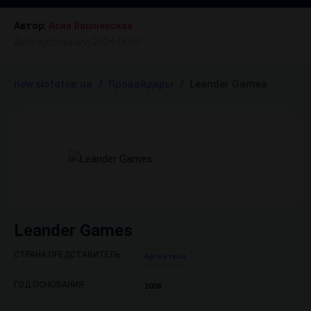
Автор:
Асия Вишневская
Дата публикации:
2024-06-01
new.slototop.ua
/
Провайдеры
/
Leander Games
Leander Games
CТРАНА ПРЕДСТАВИТЕЛЬ
Аргентина
ГОД ОСНОВАНИЯ
2008