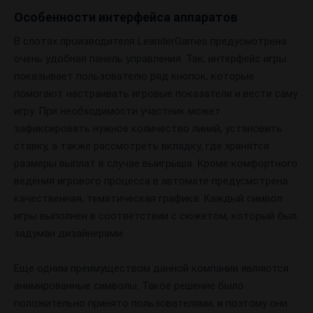
Особенности интерфейса аппаратов
В слотах производителя LeanderGames предусмотрена
очень удобная панель управления. Так, интерфейс игры
показывает пользователю ряд кнопок, которые
помогают настраивать игровые показатели и вести саму
игру. При необходимости участник может
зафиксировать нужное количество линий, установить
ставку, а также рассмотреть вкладку, где хранятся
размеры выплат в случае выигрыша. Кроме комфортного
ведения игрового процесса в автомате предусмотрена
качественная, тематическая графика. Каждый символ
игры выполнен в соответствии с сюжетом, который был
задуман дизайнерами.
Еще одним преимуществом данной компании являются
анимированные символы. Такое решение было
положительно принято пользователями, и поэтому они