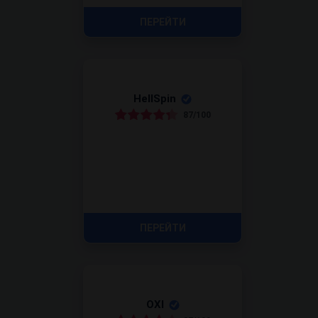
ПЕРЕЙТИ
HellSpin
87/100
ПЕРЕЙТИ
OXI