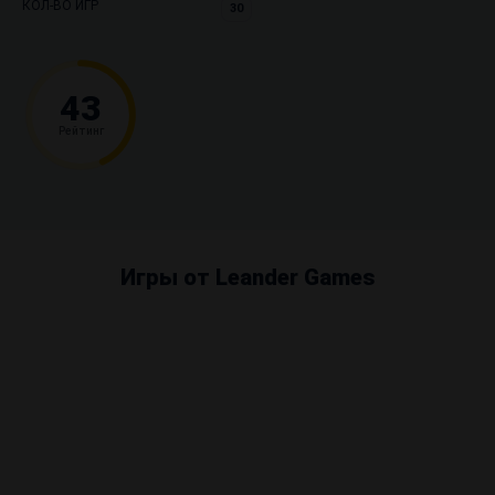
КОЛ-ВО ИГР
30
43
Рейтинг
Игры от Leander Games