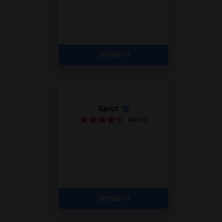
ПЕРЕЙТИ
Sprut
84/100
ПЕРЕЙТИ