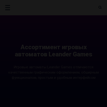
Ассортимент игровых
автоматов Leander Games
Игровые автоматы Leander Games отличаются
качественным графическим оформлением, обширным
функционалом, простым и удобным интерфейсом