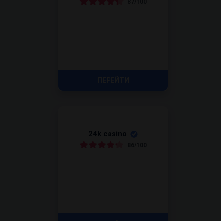
87/100
ПЕРЕЙТИ
24k casino
86/100