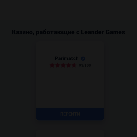
Казино, работающие с Leander Games
Parimatch
93/100
ПЕРЕЙТИ