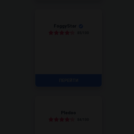
FoggyStar
85/100
ПЕРЕЙТИ
Pledoo
84/100