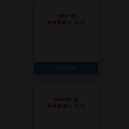
1xBet
86/100
ПЕРЕЙТИ
Haiti Win
85/100