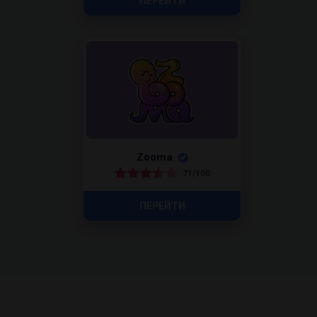
ПЕРЕЙТИ
Zooma
71/100
ПЕРЕЙТИ