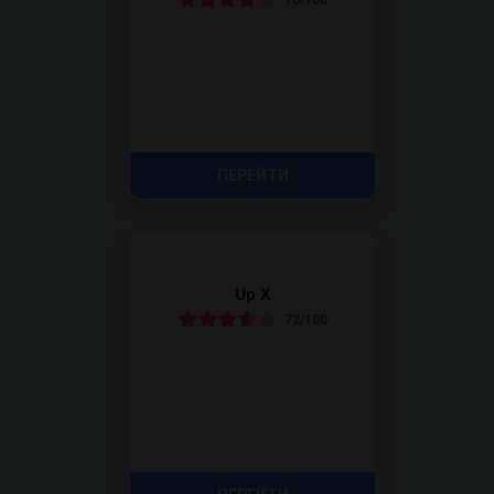
76/100
ПЕРЕЙТИ
Up X
72/100