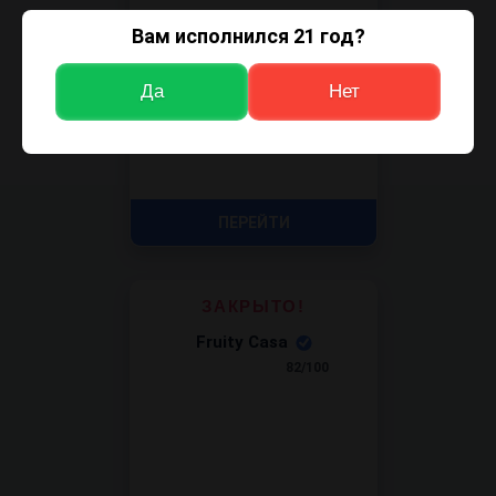
21 Casino
Вам исполнился 21 год?
83/100
Да
Нет
ПЕРЕЙТИ
ЗАКРЫТО!
Fruity Casa
82/100