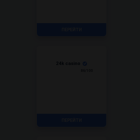
ПЕРЕЙТИ
24k casino
86/100
ПЕРЕЙТИ