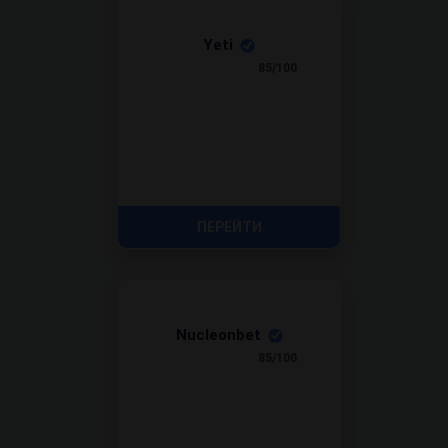
Yeti
85/100
ПЕРЕЙТИ
Nucleonbet
85/100