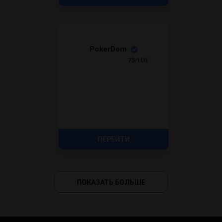
PokerDom
75/100
ПЕРЕЙТИ
ПОКАЗАТЬ БОЛЬШЕ