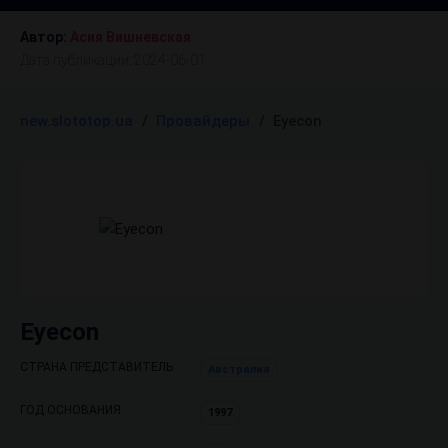
Автор:
Асия Вишневская
Дата публикации:
2024-06-01
new.slototop.ua
/
Провайдеры
/
Eyecon
Eyecon
CТРАНА ПРЕДСТАВИТЕЛЬ
Австралия
ГОД ОСНОВАНИЯ
1997