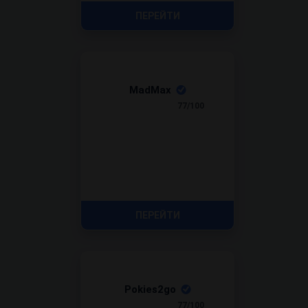
ПЕРЕЙТИ
MadMax
77/100
ПЕРЕЙТИ
Pokies2go
77/100