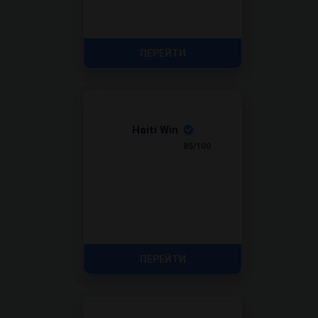
ПЕРЕЙТИ
Haiti Win
85/100
ПЕРЕЙТИ