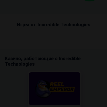
Игры от Incredible Technologies
Казино, работающие с Incredible
Technologies