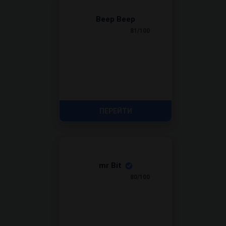
Beep Beep
81/100
ПЕРЕЙТИ
mr Bit
80/100