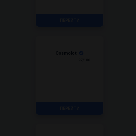
ПЕРЕЙТИ
Cosmolot
97/100
ПЕРЕЙТИ