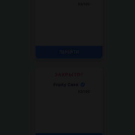
83/100
ПЕРЕЙТИ
ЗАКРЫТО!
Fruity Casa
82/100