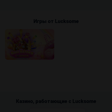
Игры от Lucksome
Казино, работающие с Lucksome