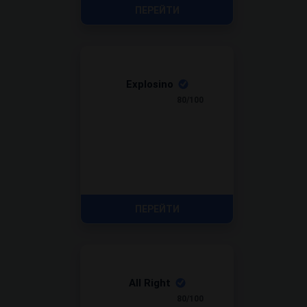
ПЕРЕЙТИ
Explosino
80/100
ПЕРЕЙТИ
All Right
80/100