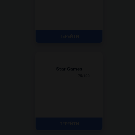
ПЕРЕЙТИ
Star Games
75/100
ПЕРЕЙТИ