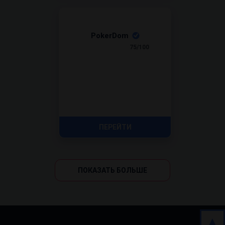
PokerDom
75/100
ПЕРЕЙТИ
ПОКАЗАТЬ БОЛЬШЕ
▲