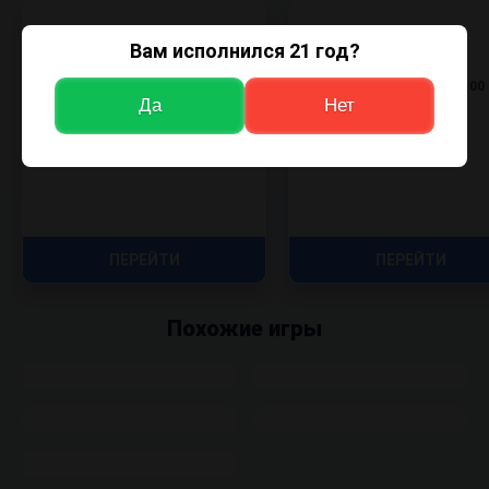
Вам исполнился 21 год?
777
SlotoKing
100/100
99/100
Да
Нет
ПЕРЕЙТИ
ПЕРЕЙТИ
Похожие игры