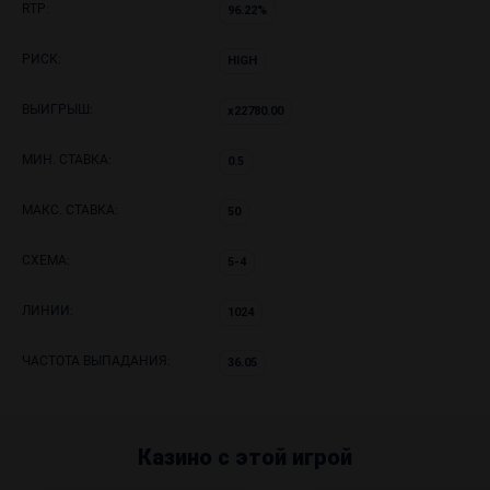
RTP:
96.22%
РИСК:
HIGH
ВЫИГРЫШ:
x22780.00
МИН. СТАВКА:
0.5
МАКС. СТАВКА:
50
СХЕМА:
5-4
ЛИНИИ:
1024
ЧАСТОТА ВЫПАДАНИЯ:
36.05
Казино с этой игрой