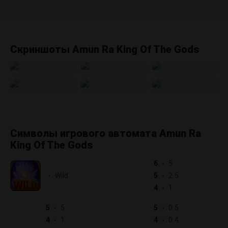
Cкриншоты Amun Ra King Of The Gods
Символы игрового автомата Amun Ra
King Of The Gods
6
5
Wild
5
2.5
4
1
5
5
5
0.5
4
1
4
0.4