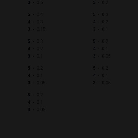
3
0.5
3
0.2
5
0.4
5
0.3
4
0.3
4
0.2
3
0.15
3
0.1
5
0.3
5
0.2
4
0.2
4
0.1
3
0.1
3
0.05
5
0.2
5
0.2
4
0.1
4
0.1
3
0.05
3
0.05
5
0.2
4
0.1
3
0.05