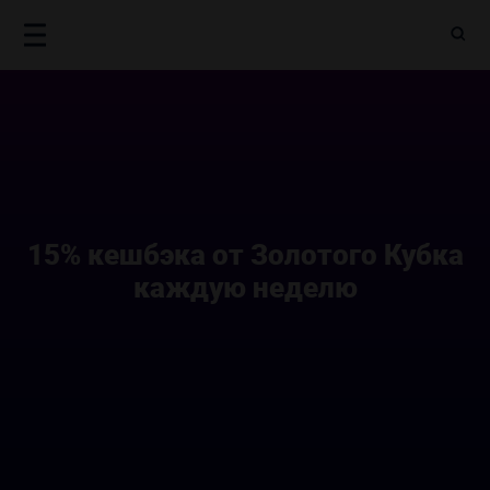
15% кешбэка от Золотого Кубка
каждую неделю