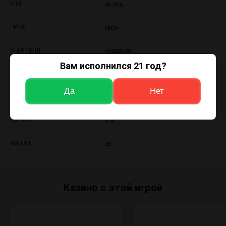
RTP:
95.35%
РИСК:
HIGH
ВЫИГРЫШ:
x50000.00
Вам исполнился 21 год?
МИН. СТАВКА:
0.1
Да
Нет
МАКС. СТАВКА:
100
СХЕМА:
5-4
ЛИНИИ:
20
Казино с этой игрой