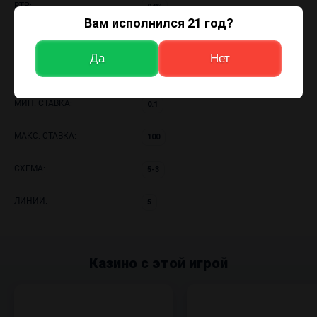
RTP:
94%
Вам исполнился 21 год?
РИСК:
HIGH
Да
Нет
ВЫИГРЫШ:
x19291.00
МИН. СТАВКА:
0.1
МАКС. СТАВКА:
100
СХЕМА:
5-3
ЛИНИИ:
5
Казино с этой игрой