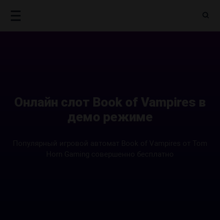
Онлайн слот Book of Vampires в
демо режиме
Популярный игровой автомат Book of Vampires от Tom
Horn Gaming совершенно бесплатно