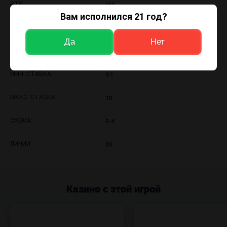
RTP:
96%
Вам исполнился 21 год?
РИСК:
HIGH
Да
Нет
ВЫИГРЫШ:
x10500.00
МИН. СТАВКА:
0.1
МАКС. СТАВКА:
10
СХЕМА:
5-4
ЛИНИИ:
30
Казино с этой игрой