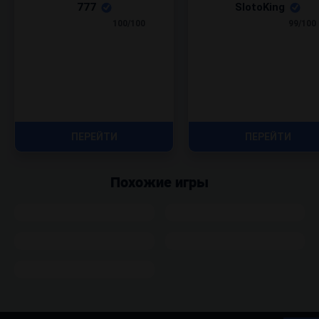
777
SlotoKing
100/100
99/100
ПЕРЕЙТИ
ПЕРЕЙТИ
Похожие игры