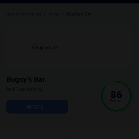
new.slototop.ua
/
Игры
/
Bugsy’s Bar
Bugsy’s Bar
Red Tiger Gaming
86
Рейтинг
ИГРАТЬ